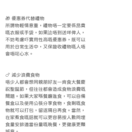
🎁 優惠券代替禮物
所謂物輕情意重，禮物唔一定要係昂貴
嘅衣服或手袋，如果諗唔到送咩俾人，
不妨考慮吓實用性高嘅優惠券，既可以
用於日常生活中，又保證收禮物嘅人唔
會唔啱心水。
🍗 減少浪費食物
唔少人都會想同親朋好友一齊食大餐慶
祝聖誕節，但往往都會造成食物浪費嘅
問題。如果大家喺餐廳進食，可以自備
餐盒以及使用公筷分享食物，食剩嘅食
物就可以打包，留返隔日再食。當然，
在家煮食嘅話就可以更容易按人數同埋
食量安排適當份量嘅晚餐，更健康更顯
誠意。