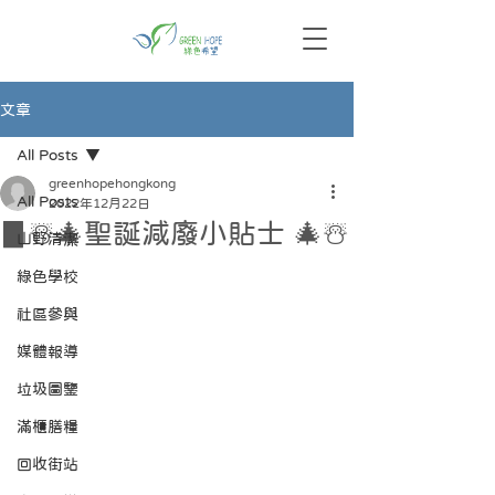
文章
All Posts
greenhopehongkong
All Posts
2022年12月22日
▊☃️🎄聖誕減廢小貼士 🎄☃️
山野清潔
綠色學校
社區參與
媒體報導
垃圾圖鑒
滿櫃膳糧
回收街站