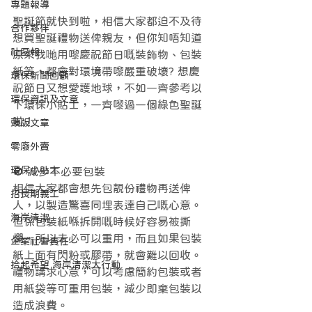
專題報導
聖誕節就快到啦，相信大家都迫不及待
合作夥伴
想買聖誕禮物送俾親友，但你知唔知道
社區報
原來我哋用嚟慶祝節日嘅裝飾物、包裝
紙等，都會對環境帶嚟嚴重破壞? 想慶
環保新聞回顧
祝節日又想愛護地球，不如一齊參考以
環保資訊及文章
下環保小貼士，一齊嚟過一個綠色聖誕
啦！
頭版文章
零廢外賣
環保小貼士
🚫 減少不必要包裝
相信大家都會想先包靚份禮物再送俾
招長期義工
人，以製造驚喜同埋表達自己嘅心意。
海岸清潔
但係包裝紙喺拆開嘅時候好容易被撕
爛，所以未必可以重用，而且如果包裝
企業社會責任
紙上面有閃粉或膠帶，就會難以回收。
拾起希望 海岸清潔大行動
禮物講求心意，可以考慮簡約包裝或者
用紙袋等可重用包裝，減少即棄包裝以
造成浪費。