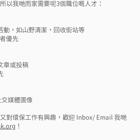
所以我哋而家需要呢3個職位嘅人才：
會活動，如山野清潔，回收街站等
驗者優先
文章或投稿
先
作社交媒體圖像
環保工作有興趣，歡迎 Inbox/ Email 我哋
k.org
！