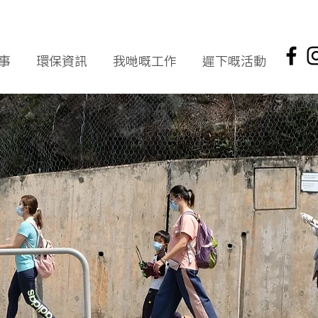
事
環保資訊
我哋嘅工作
遲下嘅活動