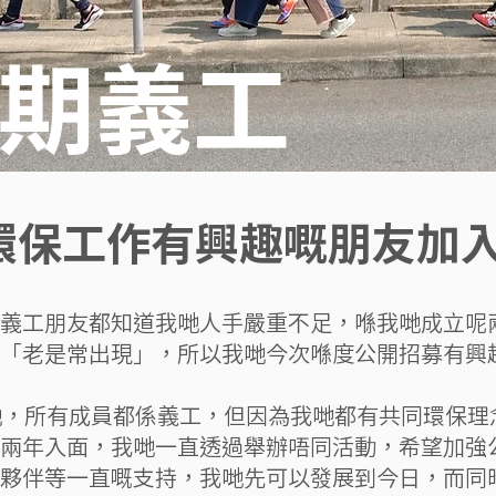
期義工
環保工作有興趣嘅朋友加
義工朋友都知道我哋人手嚴重不足，喺我哋成立呢
「老是常出現」，所以我哋今次喺度公開招募有興
哋，所有成員都係義工，但因為我哋都有共同環保理
兩年入面，我哋一直透過舉辦唔同活動，希望加強
夥伴等一直嘅支持，我哋先可以發展到今日，而同