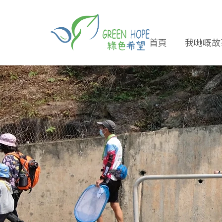
首頁
我哋嘅故