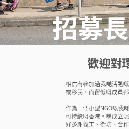
招募長
歡迎對
相信有參加過我哋活動嘅
或移民，而留低嘅成員都
作為一個小型NGO嘅我
可持續嘅香港。喺成立呢
好多謝義工、街坊、合作