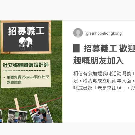
greenhopehongkong
▊ 招募義工 歡
趣嘅朋友加入
相信有參加過我哋活動嘅義
足，喺我哋成立呢兩年入面
嘅成員都「老是常出現」，
興趣加入嘅人士。 作為一個
係義工，但因為我哋都有共
個可持續嘅香港。喺成...