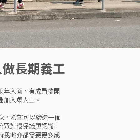
入做長期義工
兩年入面，有成員離開
趣加入嘅人士。
念，希望可以締造一個
公眾對環保議題認識，
時我哋亦都需要更多成