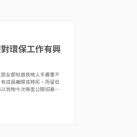
迎對環保工作有興
工朋友都知道我哋人手嚴重不
，有成員離開或移民，而留低
所以我哋今次喺度公開招募有
小型NGO嘅我哋，所有成員都
同環保理念，希望可以締造一