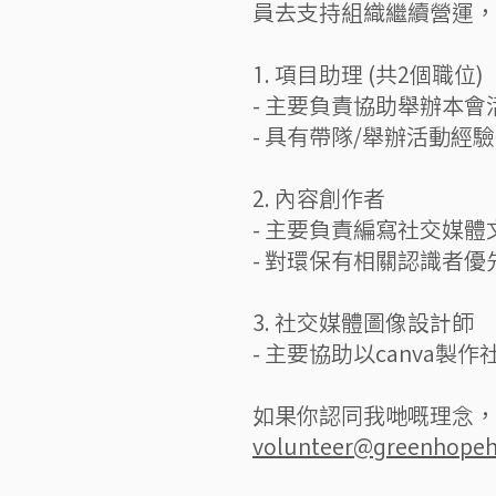
員去支持組織繼續營運，
1. 項目助理 (共2個職位)
- 主要負責協助舉辦本
- 具有帶隊/舉辦活動經
2. 內容創作者
- 主要負責編寫社交媒體
- 對環保有相關認識者優
3. 社交媒體圖像設計師
- 主要協助以canva製
如果你認同我哋嘅理念，又對
volunteer@greenhopeh