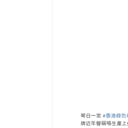
琴日一眾 
#香港綠色
牌近年聲稱喺生產上