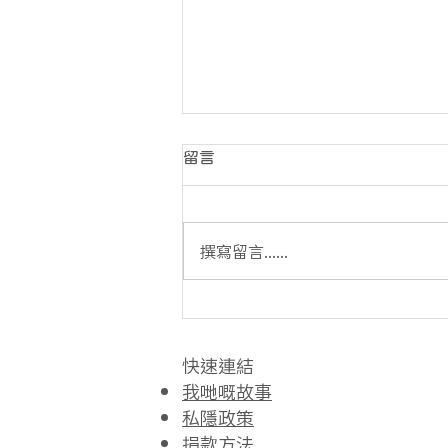
留言
撰寫留言......
「綠在天后」開張
快速連結​
我哋嘅故事
私隱政策
捐款方法