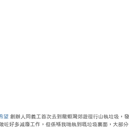
希望
 創辦人同義工首次去到龍蝦灣郊遊徑行山執垃圾，
做咗好多減廢工作，但係喺我哋執到嘅垃圾裏面，大部分