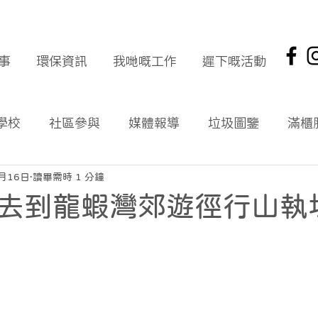
事
環保資訊
我哋嘅工作
遲下嘅活動
學校
社區參與
媒體報導
垃圾圖鑒
滿櫃
社區報
環保新聞回顧
環保資訊及文章
頭版
1月16日
讀畢需時 1 分鐘
去到龍蝦灣郊遊徑行山執
海岸清潔
企業社會責任
拾起希望 海岸清潔