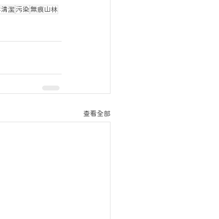
岸清潔
污染
無痕山林
查看全部