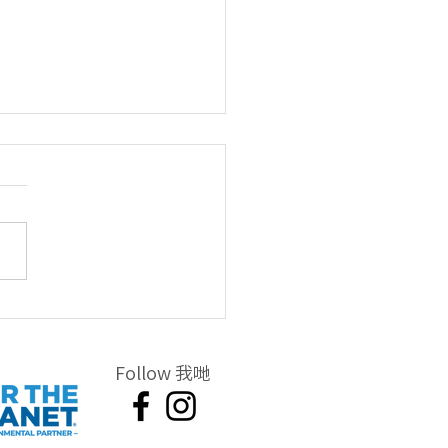
拾的是被遺棄在沙灘下的
管，又幼又細又多!!!!!
Follow 我哋