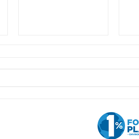
飯盒嘅出路
最難
電線