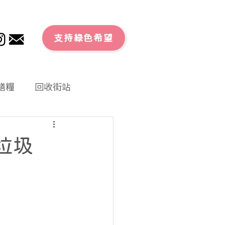
支持綠色希望
膳糧
回收街站
文章
零廢外賣
垃圾
大行動