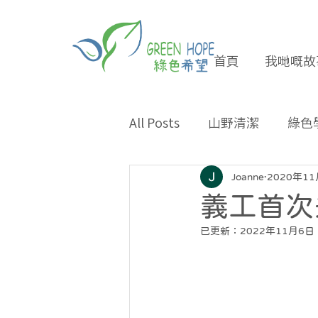
首頁
我哋嘅故
All Posts
山野清潔
綠色
專題報導
合作夥伴
Joanne
2020年1
義工首次
已更新：
2022年11月6日
環保小貼士
招長期義工