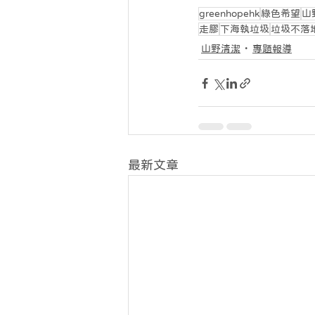
greenhopehk
綠色希望
山
走膠
下海執垃圾
垃圾不落
山野清潔
專題報導
最新文章