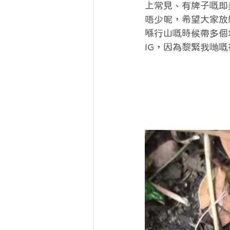
上常見、有牌子嘅即
唔少呢，希望大家放
喺行山嘅時候帶多個
IG，因為黎緊我哋嘅