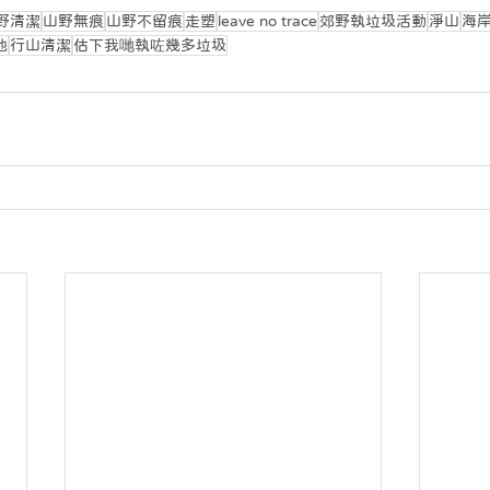
野清潔
山野無痕
山野不留痕
走塑
leave no trace
郊野執垃圾活動
淨山
海
地
行山清潔
估下我哋執咗幾多垃圾