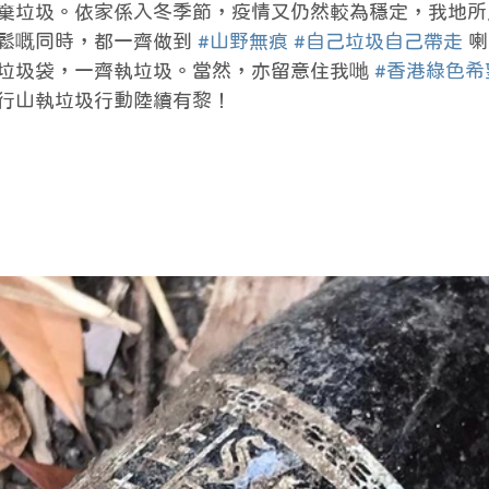
棄垃圾。依家係入冬季節，疫情又仍然較為穩定，我地所
鬆嘅同時，都一齊做到 
#山野無痕
#自己垃圾自己帶走
 
垃圾袋，一齊執垃圾。當然，亦留意住我哋 
#香港綠色希
行山執垃圾行動陸續有黎！﻿