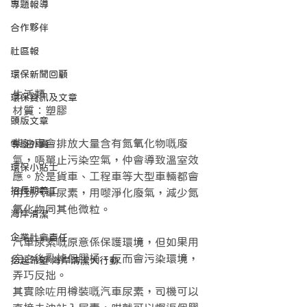
專題報導
合作夥伴
社區報
環保新聞回顧
生活類
環保資訊及文章
材質：塑膠
頭版文章
柴油車會排放大量含有氮氧化物嘅廢
零廢外賣
氣，唔單止污染空氣，仲會導致溫室效
環保小貼士
應。於是貨車、工程車等大型車輛都會
招長期義工
用到汽車尿素，用嚟淨化廢氣，減少氮
氧化物同其他微粒。
海岸清潔
企業社會責任
汽車尿素嘅原意係保護環境，但如果用
完之後亂掉個膠桶，反而會污染環境，
拾起希望 海岸清潔大行動
弄巧反拙。
其實除咗用樽裝嘅汽車尿素，司機可以