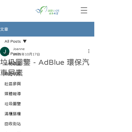
文章
All Posts
Joanne
All Posts
2021年10月17日
垃圾圖鑒 - AdBlue 環保汽
山野清潔
車尿素
綠色學校
社區參與
媒體報導
垃圾圖鑒
滿櫃膳糧
回收街站