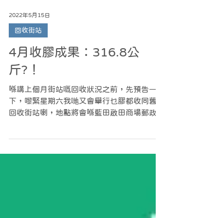
2022年5月15日
回收街站
4月收膠成果：316.8公
斤?！
喺講上個月街站嘅回收狀況之前，先預告一
下，嚟緊星期六我哋又會舉行乜膠都收同舊物
回收街站喇，地點將會喺藍田啟田商場郵政局
對出，時間為10點至12點，詳細可回收物品
敬請參閱海報。 前兩三個月因為疫情，我哋
嘅回收街站同所有實體活動停晒，都無咩機會
同大家交流下。我哋其實特別想同街坊...