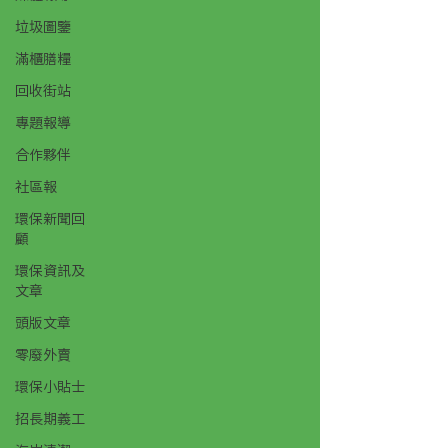
垃圾圖鑒
滿櫃膳糧
回收街站
專題報導
合作夥伴
社區報
環保新聞回
顧
環保資訊及
文章
頭版文章
零廢外賣
環保小貼士
招長期義工