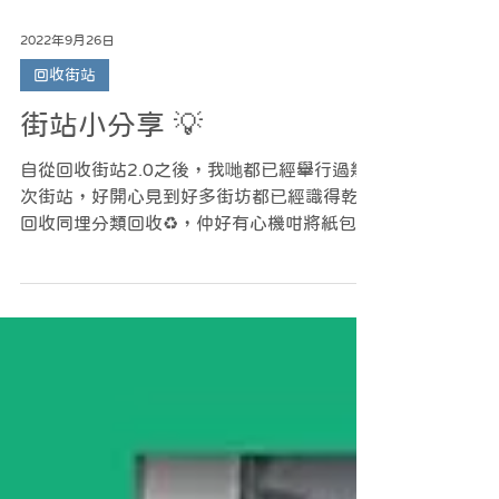
2022年9月26日
回收街站
街站小分享 💡
自從回收街站2.0之後，我哋都已經舉行過幾
次街站，好開心見到好多街坊都已經識得乾淨
回收同埋分類回收♻️，仲好有心機咁將紙包飲
品盒剪開回收🙏🥰🙏！同時我哋見到大家回收
嘅時候最攪唔清楚嘅就係牛奶盒同鋁箔盒有咩
分別。明明都係紙包飲品盒，點解仲要咁麻煩
分類回收?...