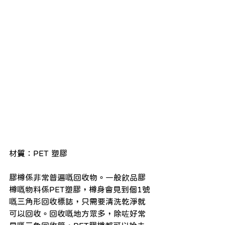
材質：PET 塑膠
膠樽係非常普遍嘅回收物。一般飲品膠
樽嘅物料係PET塑膠，樽身會見到個1號
嘅三角形回收標誌，只需要清洗乾淨就
可以回收。回收嘅地方眾多，除咗好常