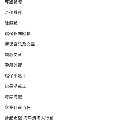
專題報導
合作夥伴
社區報
環保新聞回顧
環保資訊及文章
頭版文章
零廢外賣
環保小貼士
招長期義工
海岸清潔
企業社會責任
拾起希望 海岸清潔大行動