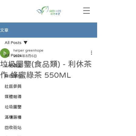
文章
All Posts
helper greenhope
All Posts
2024年8月6日
垃圾圖鑒(食品類) - 利休茶
山野清潔
作 蜂蜜綠茶 550ML
綠色學校
社區參與
媒體報導
垃圾圖鑒
滿櫃膳糧
回收街站