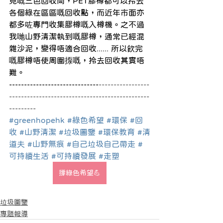
見嘅三色回收筒，PET膠樽都可以拎去
各個綠在區區嘅回收點，而近年市面亦
都多咗專門收集膠樽嘅入樽機。之不過
我哋山野清潔執到嘅膠樽，通常已經混
雜沙泥，變得唔適合回收...... 所以飲完
嘅膠樽唔使周圍揼嘅，拎去回收其實唔
難。
------------------------------
-----------------
-----------------------------------------------
---------
#greenhopehk
#綠色希望
#環保
#回
收
#山野清潔
#垃圾圖鑒
#環保教育
#清
道夫
#山野無痕
#自己垃圾自己帶走
#
可持續生活
#可持續發展
#走塑
撐綠色希望💪
垃圾圖鑒
專題報導