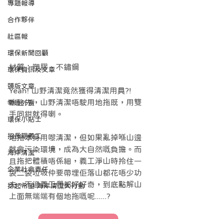
專題報導
合作夥伴
社區報
環保新聞回顧
材質：塑膠、不鏽鋼
環保資訊及文章
頭版文章
Yeah! 山野清潔竟然獲得清潔用具?!
咪住先，山野清潔唔駛用地拖既，用雙
零廢外賣
手同鉗就得喇。
環保小貼士
招長期義工
地拖本身用嚟清潔，但如果亂掉喺山邊
就會污染環境，成為大自然嘅負擔。而
海岸清潔
且拖把體積唔係細，義工淨山時拎住一
企業社會責任
袋二袋垃圾仲要帶埋佢落山都花唔少功
夫。不過義工們都好好奇，到底點解山
拾起希望 海岸清潔大行動
上面無端端有個地拖嘅呢......? 