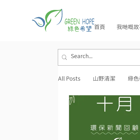
首頁
我哋嘅故
All Posts
山野清潔
綠色
專題報導
合作夥伴
環保小貼士
招長期義工