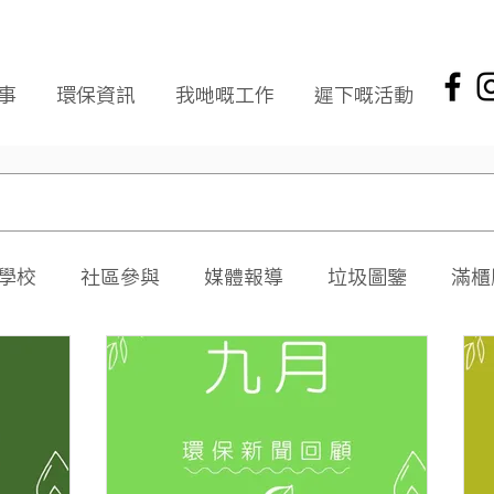
事
環保資訊
我哋嘅工作
遲下嘅活動
學校
社區參與
媒體報導
垃圾圖鑒
滿櫃
社區報
環保新聞回顧
環保資訊及文章
頭版
海岸清潔
企業社會責任
拾起希望 海岸清