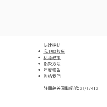
快速連結​
我哋嘅故事
私隱政策
捐款方法
年度報告
聯絡我們
註冊慈善團體編號: 91/17419