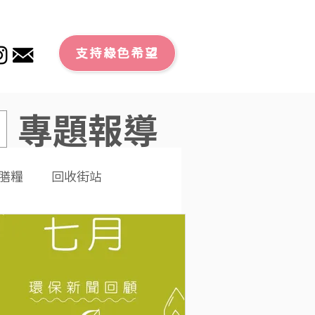
支持綠色希望
專題報導
膳糧
回收街站
文章
零廢外賣
潔大行動