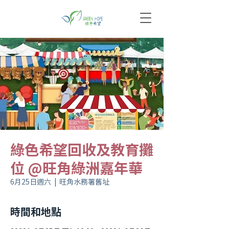
綠色希望回收及教育攤
位 @旺角綠洲嘉年華
6月25日週六
  |  
旺角水務署舊址
時間和地點