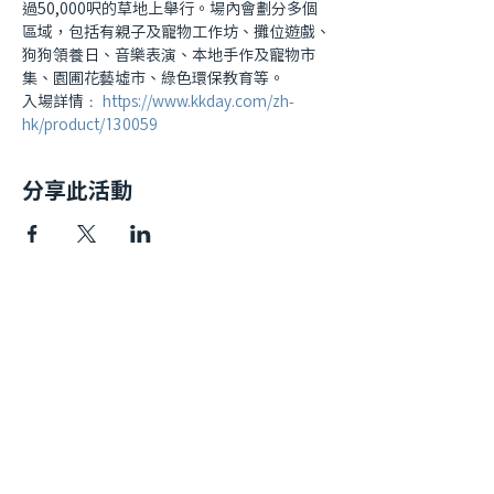
過50,000呎的草地上舉行。場內會劃分多個
區域，包括有親子及寵物工作坊、攤位遊戲、
狗狗領養日、音樂表演、本地手作及寵物市
集、園圃花藝墟市、綠色環保教育等。
入場詳情﹕ 
https://www.kkday.com/zh-
hk/product/130059
分享此活動
快速連結​
我哋嘅故事
私隱政策
捐款方法
年度報告
聯絡我們