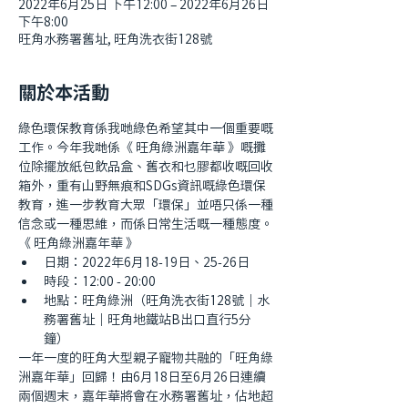
2022年6月25日 下午12:00 – 2022年6月26日
下午8:00
旺角水務署舊址, 旺角洗衣街128號
關於本活動
綠色環保教育係我哋綠色希望其中一個重要嘅
工作。今年我哋係《 旺角綠洲嘉年華 》嘅攤
位除擺放紙包飲品盒、舊衣和乜膠都收嘅回收
箱外，重有山野無痕和SDGs資訊嘅綠色環保
教育，進一步教育大眾「環保」並唔只係一種
信念或一種思維，而係日常生活嘅一種態度。
《 旺角綠洲嘉年華 》
日期：2022年6月18-19日、25-26日
時段：12:00 - 20:00
地點：旺角綠洲（旺角洗衣街128號｜水
務署舊址｜旺角地鐵站B出口直行5分
鐘）
一年一度的旺角大型親子寵物共融的「旺角綠
洲嘉年華」回歸！由6月18日至6月26日連續
兩個週末，嘉年華將會在水務署舊址，佔地超