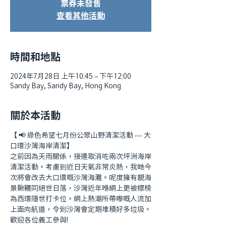
票券未發售
查看其他活動
時間和地點
2024年7月28日 上午10:45 – 下午12:00
Sandy Bay, Sandy Bay, Hong Kong
關於本活動
【 📢 綠色希望七月份公眾山野清潔活動 --- 大
口環沙灣海岸清潔】
之前因為天雨關係，接連取消咗兩次坪洲海岸
清潔活動。考慮到近日天氣非常炎熱，我哋今
次將會改去大口環嘅沙灣海灘。呢度擁有靚海
景鞦韆同絕世日落，沙灣近年喺網上更被標榜
為西環隱世打卡位。網上熱潮所帶嚟嘅人流加
上面向航道，令到沙灣會定期堆積好多垃圾。
歡迎各位義工參與!