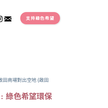
支持綠色希望
啟田商場對出空地 (啟田
0﹕綠色希望環保