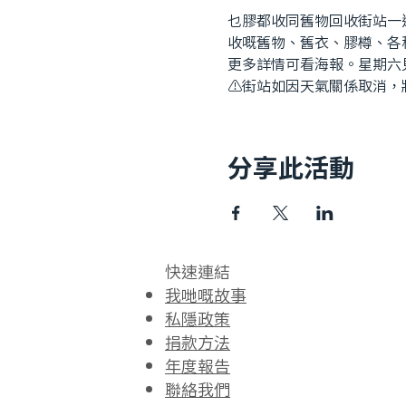
乜膠都收同舊物回收街站一
收嘅舊物、舊衣、膠樽、各
更多詳情可看海報。星期六
⚠️街站如因天氣關係取消
分享此活動
快速連結​
我哋嘅故事
私隱政策
捐款方法
年度報告
聯絡我們