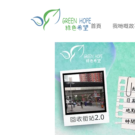
首頁
我哋嘅故