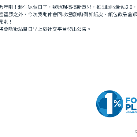
週年喇！趁住呢個日子，我哋想搞搞新意思，推出回收街站2.0
種塑膠之外，今次我哋仲會回收埋廢紙(例如紙皮、紙包飲品盒)
見喇！
，將會喺街站當日早上於社交平台發出公告。