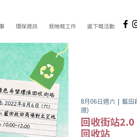
事
環保資訊
我哋嘅工作
遲下嘅活動
8月06日週六
  |  
藍田
道)
回收街站2.
回收站