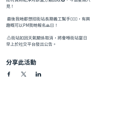
見！

 最後我哋都想招街站長期義工幫手🙋🏻‍♂️，有興
趣嘅可以PM我哋報名🙏🏻！

 ⚠️街站如因天氣關係取消，將會喺街站當日
早上於社交平台發出公告。
分享此活動
快速連結​
我哋嘅故事
私隱政策
捐款方法
年度報告
聯絡我們