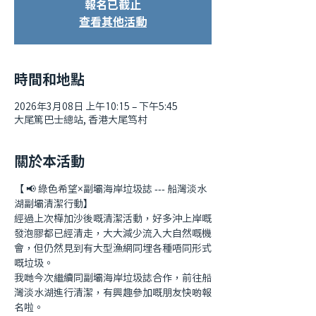
報名已截止
查看其他活動
時間和地點
2026年3月08日 上午10:15 – 下午5:45
大尾篤巴士總站, 香港大尾笃村
關於本活動
【 📢 綠色希望×副壩海岸垃圾誌 --- 船灣淡水
湖副壩清潔行動】
經過上次樺加沙後嘅清潔活動，好多沖上岸嘅
發泡膠都已經清走，大大減少流入大自然嘅機
會，但仍然見到有大型漁網同埋各種唔同形式
嘅垃圾。
我哋今次繼續同副壩海岸垃圾誌合作，前往船
灣淡水湖進行清潔，有興趣參加嘅朋友快啲報
名啦。