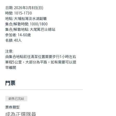
日期: 2026年3月8日(日)
時間: 1015-1730
地點: 大埔船灣淡水湖副壩
集合/解散時間: 1000/1800
集合/解散地點: 大尾篤巴士總站
參加者: 14-60歲
名額: 40人
注意:
由集合地點前往清潔位置需要步行1小時左右
單程5公里，大部分為平路，如有需要可以提
早離開
門票
銷售已完結
票券類型
成為正選隊員