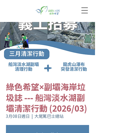
綠色希望×副壩海岸垃
圾誌 --- 船灣淡水湖副
壩清潔行動 (2026/03)
3月08日週日
  |  
大尾篤巴士總站