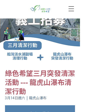
綠色希望三月突發清潔
活動 --- 龍虎山瀑布清
潔行動
3月14日週六
  |  
龍虎山瀑布