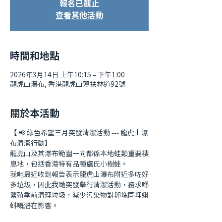
報名已截止
查看其他活動
時間和地點
2026年3月14日 上午10:15 – 下午1:00
龍虎山瀑布, 香港龍虎山薄扶林道92號
關於本活動
【 📢 綠色希望三月突發清潔活動 --- 龍虎山瀑
布清潔行動】
龍虎山及其瀑布範圍一向都係本地蛙類重要棲
息地，包括香港特有品種盧氏小樹蛙。
我哋最近收到報告表示龍虎山瀑布附近多咗好
多垃圾，因此我哋突發舉行清潔活動，務求喺
繁殖季前清理垃圾，減少污染物對卵塊同埋蝌
蚪嘅潛在影響。