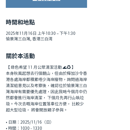
時間和地點
2025年11月16日 上午10:30 – 下午1:30
愉景灣三白灣, 香港三白湾
關於本活動
【 綠色希望 11 月公眾清潔活動 🌊♻️ 】
本身秋風起想去行個靚山，但由於樺加沙令香
港各處海岸都積累唔少海岸廢物，詢問過海岸
清潔組意見以及考察後，確認位於愉景灣三白
灣海岸有需要優先處理，因此我哋今個月中仍
然都會進行海岸清潔， 下個月先再行山執垃
圾。今次去嘅海岸位置落車位方便， 比較少
超大型垃圾， 將會開放親子參與。
•⁠ ⁠日期：2025/11/16（日）
•⁠ ⁠時間：1030 - 1330