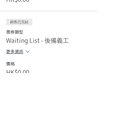
銷售已完結
票券類型
Waiting List - 後備義工
更多資訊
價格
HK$0.00
分享此活動
快速連結​