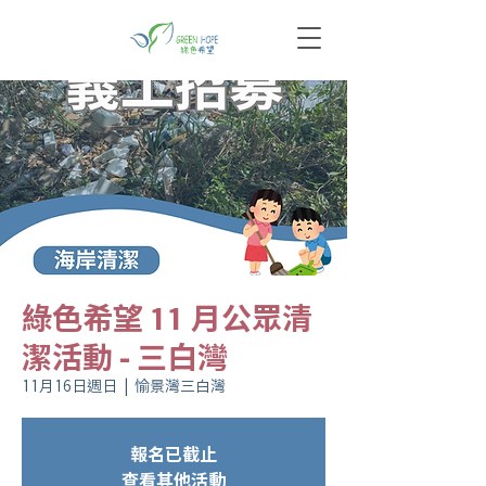
綠色希望 11 月公眾清
潔活動 - 三白灣
11月16日週日
  |  
愉景灣三白灣
報名已截止
查看其他活動