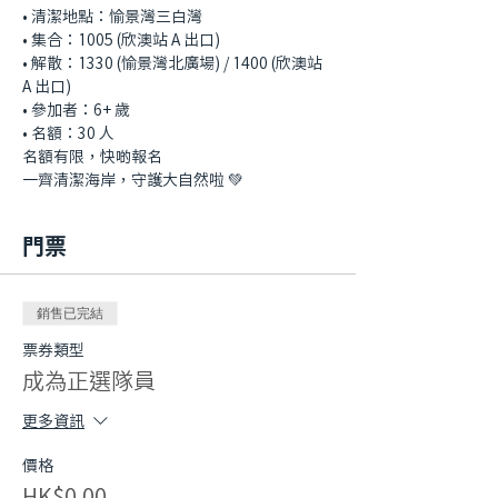
•⁠ 清潔⁠地點：愉景灣三白灣
•⁠ 集合：1005 (欣澳站 A 出口)
•⁠ 解散：1330 (愉景灣北廣場) / 1400 (欣澳站 
A 出口)
•⁠ ⁠參加者：6+ 歲
•⁠ ⁠⁠名額：30 人 
名額有限，快啲報名
一齊清潔海岸，守護大自然啦 💚
門票
銷售已完結
票券類型
成為正選隊員
更多資訊
價格
HK$0.00