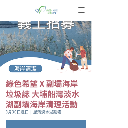
綠色希望 X 副壩海岸
垃圾誌 大埔船灣淡水
湖副壩海岸清理活動
3月30日週日
  |  
船灣淡水湖副壩