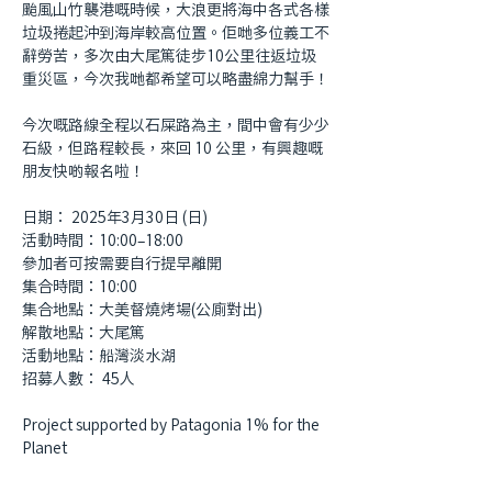
颱風山竹襲港嘅時候，大浪更將海中各式各樣
垃圾捲起沖到海岸較高位置。佢哋多位義工不
辭勞苦，多次由大尾篤徒步10公里往返垃圾
重災區，今次我哋都希望可以略盡綿力幫手！
今次嘅路線全程以石屎路為主，間中會有少少
石級，但路程較長，來回 10 公里，有興趣嘅
朋友快啲報名啦！
日期： 2025年3月30日 (日) 
活動時間：10:00–18:00
參加者可按需要自行提早離開
集合時間：10:00
集合地點：大美督燒烤場(公廁對出)
解散地點：大尾篤
活動地點：船灣淡水湖
招募人數： 45人
Project supported by Patagonia 1% for the 
Planet