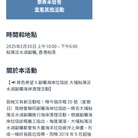
票券未發售
查看其他活動
時間和地點
2025年3月30日 上午10:00 – 下午6:00
船灣淡水湖副壩, 香港船湾
關於本活動
【 📢 綠色希望 X 副壩海岸垃圾誌 大埔船灣淡
水湖副壩海岸清理活動】
我哋又有新活動啦！喺今個月嘅 30 號（星期
日）我哋會聯同副壩海岸垃圾誌一齊去大埔船
灣淡水湖副壩進行海岸清理活動。根據副壩海
岸垃圾誌嘅義工指出，每逢潮漲，大埔船灣淡
水湖副壩都會有大量海洋垃圾被沖上岸邊，形
成一條好長既垃圾帶，而喺 2018 年 9 月超強