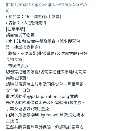
(
https://maps.app.goo.gl/z5xVtzArAT5pYKVA
6)
•⁠ ⁠參加者：16 - 60歲 (新手友善)
•⁠ ⁠⁠名額：9 人 (先到先得)
[注意事項]
請自備以下物資
- 水 1.5L 和 自備午餐及零食（減少即棄包
裝，建議帶食物盒）
- 戴帽、穿防滑鞋(非常重要) 及防曬衣服 (最好
長袖長褲)
- 帶後備衣服
切勿穿拖鞋去淨灘❗切勿穿拖鞋去淨灘❗切勿穿
拖鞋去淨灘❗
請時刻留意海上船隻及同伴安全，互相照顧，
安全責任自負
此次活動受 @patagoniahongkong 贊助
是次活動的租借獨木舟及所需裝備 (救生衣、
手套及垃圾袋) 費用全免
由獨木舟領隊 @⁨kittigreenworld 教授划獨木
舟技巧
雖然有購買團體意外保險，但請務必留意安