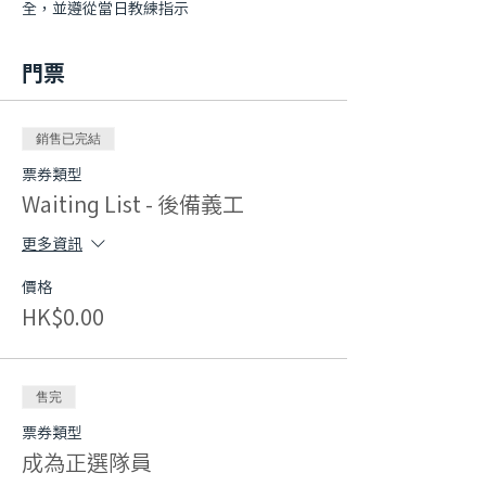
全，並遵從當日教練指示
門票
銷售已完結
票券類型
Waiting List - 後備義工
更多資訊
價格
HK$0.00
售完
票券類型
成為正選隊員