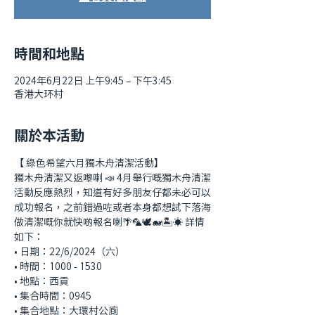
時間和地點
2024年6月22日 上午9:45 – 下午3:45
香港大环村
關於本活動
【 綠色希望六月獨木舟清潔活動】
獨木舟清潔又返嚟喇 📣 4月舉行嘅獨木舟清潔
活動反應熱烈，知道有好多朋友仔都未必可以
成功報名，之前錯過咗或者本身都想試下落海
做清潔嘅你就快啲報名喇🌴🦜🕊️🐋🏝️☀️ 詳情
如下：
•⁠ ⁠日期：22/6/2024（六）
•⁠ ⁠時間：1000 - 1530
•⁠ ⁠地點：西貢
•⁠ 集合時間：0945
•⁠ 集合地點：大環村公廁 