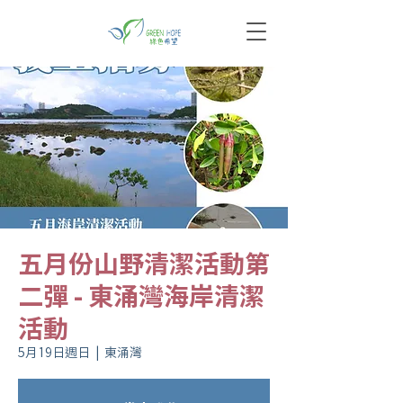
五月份山野清潔活動第
二彈 - 東涌灣海岸清潔
活動
5月19日週日
  |  
東涌灣