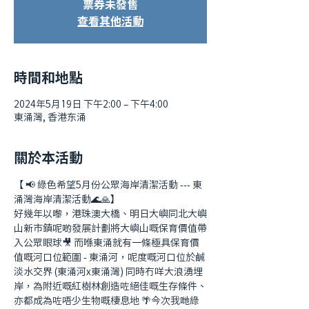
票券未發售
查看其他活動
時間和地點
2024年5月19日 下午2:00 – 下午4:00
東涌灣, 香港东涌
關於本活動
【 📢 綠色希望5月份公眾海岸清潔活動 --- 東
涌灣海岸清潔活動🌊🙏】
好幾年以嚟，港珠澳大橋、明日大嶼同北大嶼
山新市鎮呢啲發展計劃將大嶼山嘅保育價值帶
入公眾眼球🎥 而喺東涌就有一條極具保育價
值嘅河口位範圍 - 東涌河，呢度嘅河口位於鹹
淡水交界 (東涌河x東涌灣) 同時冇咩大浪湧埋
岸，為附近嘅紅樹林創造咗絕佳嘅生存條件、
亦都成為咗唔少生物嘅棲息地 🌴今次我哋綠