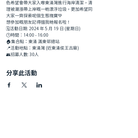
色希望會帶大家入嚟東涌灣進行海岸清潔，清
理被潮漲帶上岸嘅一啲漂浮垃圾，更加希望同
大家一齊探索呢個生態瑰寶💚
想參加嘅朋友記得搵我哋報名啦！
🗓️活動日期: 2024 年 5 月 19 日 (星期日)
🕒時間：14:00 - 16:00
🏠集合點：東涌 滿東邨總站
📍活動地點：東涌灣 (近東涌侯王古廟)
👥招募人數: 30人
分享此活動
快速連結​
我哋嘅故事
私隱政策
捐款方法
年度報告