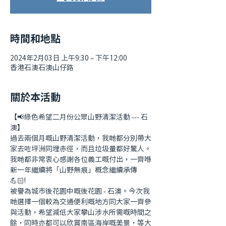
時間和地點
2024年2月03日 上午9:30 – 下午12:00
香港石澳石澳山仔路
關於本活動
【📢綠色希望二月份公眾山野清潔活動 --- 石
澳】
過去兩個月嘅山野清潔活動，我哋都分別帶大
家去咗坪洲同埋赤徑，而且垃圾量都好驚人。
我哋都非常衷心感謝各位義工嘅付出，一齊喺
新一年繼續將「山野無痕」概念繼續承傳
💪🏻!
被譽為城市後花園中嘅後花園 - 石澳。今次我
哋選擇一個較為交通便利嘅地方同大家一齊參
與活動，希望減低大家攀山涉水所需嘅時間之
餘，同時亦都可以欣賞南區海岸嘅美景，等大