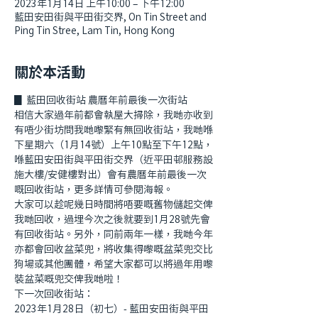
2023年1月14日 上午10:00 – 下午12:00
藍田安田街與平田街交界, On Tin Street and
Ping Tin Stree, Lam Tin, Hong Kong
關於本活動
▊ 藍田回收街站 農曆年前最後一次街站
相信大家過年前都會執屋大掃除，我哋亦收到
有唔少街坊問我哋嚟緊有無回收街站，我哋喺
下星期六（1月14號）上午10點至下午12點，
喺藍田安田街與平田街交界（近平田邨服務設
施大樓/安健樓對出）會有農曆年前最後一次
嘅回收街站，更多詳情可參閱海報。
大家可以趁呢幾日時間將唔要嘅舊物儲起交俾
我哋回收，過埋今次之後就要到1月28號先會
有回收街站。另外，同前兩年一樣，我哋今年
亦都會回收盆菜兜，將收集得嚟嘅盆菜兜交比
狗場或其他團體，希望大家都可以將過年用嚟
裝盆菜嘅兜交俾我哋啦！
下一次回收街站：
2023年1月28日（初七）- 藍田安田街與平田