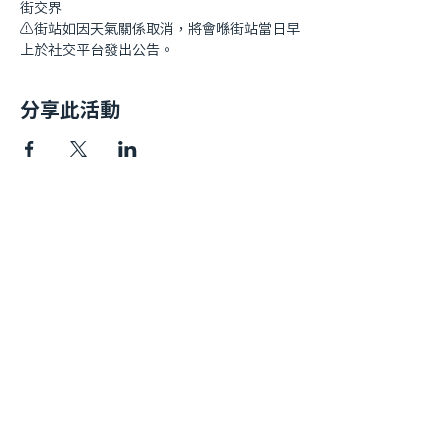
街交界
⚠️街站如因天氣關係取消，將會喺街站當日早
上於社交平台發出公告。
分享此活動
快速連結​
我哋嘅故事
私隱政策
捐款方法
年度報告
聯絡我們
註冊慈善團體編號: 91/17419
Follow 我哋