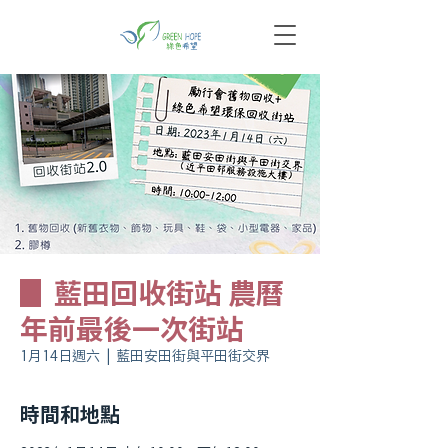
▊ 藍田回收街站 農曆
年前最後一次街站
1月14日週六
  |  
藍田安田街與平田街交界
時間和地點