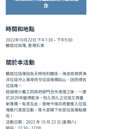
你
時間和地點
2022年10月22日 下午1:30 – 下午5:00
鶴咀垃圾灣, 香港石澳
關於本活動
鶴咀垃圾灣因為天時地利關係，海浪容易將海
洋垃圾沖上灣岸而令垃圾堆積如山，因而得名
垃圾灣。
經過唔少義工同政府部門合作清理之後，一度
於2020年變得乾淨，但久而久之垃圾又再重
新堆積。有見及此，我哋今個月將會進入垃圾
灣進行清潔活動，等大家睇下依家垃圾灣點樣
啦！
活動日期︰2022 年 10 月 22 日 (星期六)
時段︰13:30 - 17:00