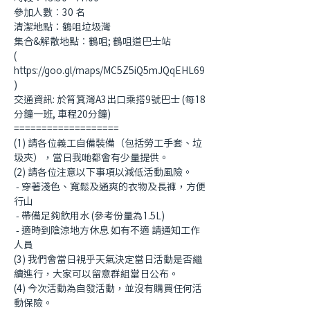
參加人數︰30 名 
清潔地點︰鶴咀垃圾灣
集合&解散地點︰鶴咀; 鶴咀道巴士站 
( 
https://goo.gl/maps/MC5Z5iQ5mJQqEHL69 
)
交通資訊: 於筲箕灣A3出口乘搭9號巴士 (每18
分鐘一班, 車程20分鐘)
===================
(1) 請各位義工自備裝備（包括勞工手套、垃
圾夾），當日我哋都會有少量提供。
(2) 請各位注意以下事項以減低活動風險。
 - 穿著淺色、寬鬆及通爽的衣物及長褲，方便
行山
 - 帶備足夠飲用水 (參考份量為1.5L) 
 - 適時到陰涼地方休息 如有不適 請通知工作
人員
(3) 我們會當日視乎天氣決定當日活動是否繼
續進行，大家可以留意群組當日公布。
(4) 今次活動為自發活動，並沒有購買任何活
動保險。