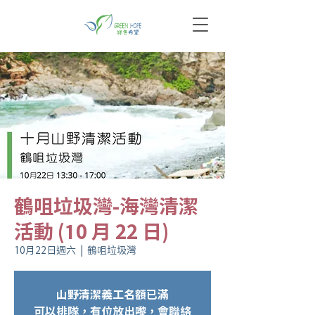
鶴咀垃圾灣-海灣清潔
活動 (10 月 22 日)
10月22日週六
  |  
鶴咀垃圾灣
山野清潔義工名額已滿
可以排隊，有位放出嚟，會聯絡