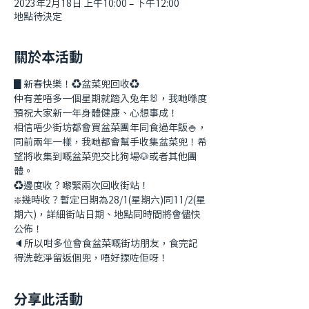
2023年2月18日 上午10:00 – 下午12:00
地點待決定
關於本活動
▊新春快樂！♻️盆菜兜回收♻️
仲有差唔多一個星期就踏入兔年🐰，我哋喺度
預祝大家新一年身體健康、心想事成！
相信唔少街坊都會買盆菜團年同食過年飯🍚，
同前兩年一樣，我哋都會幫手收集盆菜兜！希
望將收集到嘅盆菜兜交比狗場🐶或者其他團
體。
♻️邊度收？嚟緊兩次回收街站！
❇️幾時收？暫定日期為28/1(星期六)同11/2(星
期六)，詳細街站日期、地點同時間將會儘快
公佈！
🔈所以咁多位會食盆菜嘅街坊朋友，食完記
得洗乾淨留返個兜，唔好揼咗佢呀！
分享此活動