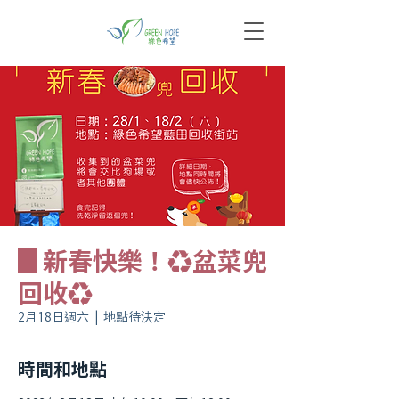
▊新春快樂！♻️盆菜兜
回收♻️
2月18日週六
  |  
地點待決定
時間和地點