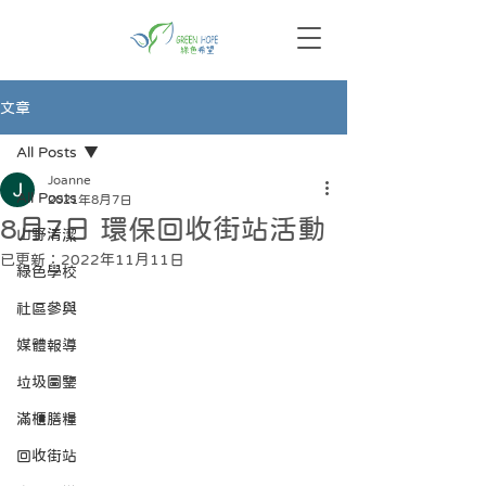
文章
All Posts
Joanne
All Posts
2021年8月7日
8月7日 環保回收街站活動
山野清潔
已更新：
2022年11月11日
綠色學校
社區參與
媒體報導
垃圾圖鑒
滿櫃膳糧
回收街站