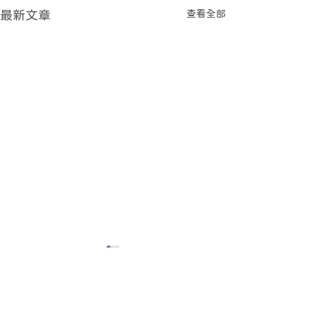
查看全部
最新文章
新合作計劃 - 
收」推出啦！
住喺 #藍田 嘅街
留言
合作計劃 - 「乜