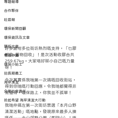
專題報導
合作夥伴
社區報
環保新聞回顧
環保資訊及文章
頭版文章
好多謝咁多位街坊熱烈嘅支持，「乜膠
都收x舊物回收」！是次活動收膠合共
零廢外賣
259.67kg。大家唔好睇小自己嘅力量
環保小貼士
呀！
招長期義工
今次其實係我哋第一次搞嘅回收街站，
海岸清潔
得到你哋嘅行動回應，令我哋都覺得非
企業社會責任
常值得。環保路上，你我並不孤單！
拾起希望 海岸清潔大行動
我哋仲搞左第一次街坊票選「本月山野
清潔活動」嘅地點，發現原來最多人揀
嘅係……金山郊野公園（馬騮山）！唔