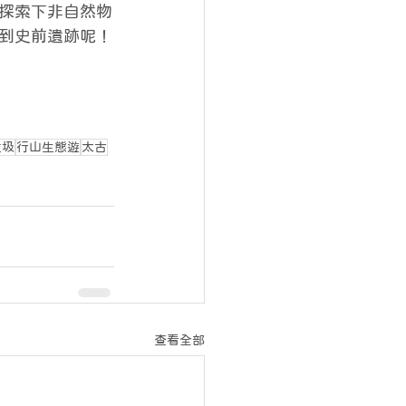
探索下非自然物
到史前遺跡呢！
垃圾
行山生態遊
太古
查看全部