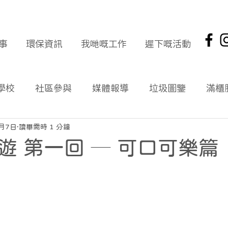
事
環保資訊
我哋嘅工作
遲下嘅活動
學校
社區參與
媒體報導
垃圾圖鑒
滿櫃
社區報
環保新聞回顧
環保資訊及文章
頭版
2月7日
讀畢需時 1 分鐘
遊 第一回 ─ 可口可樂篇
海岸清潔
企業社會責任
拾起希望 海岸清潔