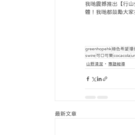
我哋震撼推出【行山
體！我哋都鼓勵大家
greenhopehk
綠色希望
環
swire
可口可樂
cocacola
u
山野清潔
專題報導
最新文章