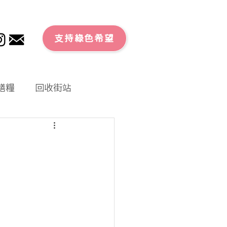
支持綠色希望
膳糧
回收街站
文章
零廢外賣
大行動