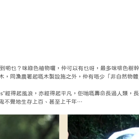
t會見到啲乜？咪綠色植物囉，仲可以有乜呀，最多咪啡色樹
木，同漁農署起嘅木製設施之外，仲有唔少「非自然物體
l items"經得起風浪，亦經得起平凡，佢哋嘅壽命長過人類
鬼不覺地生存上百、甚至上千年…