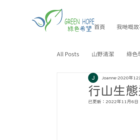
首頁
我哋嘅故
All Posts
山野清潔
綠色
專題報導
合作夥伴
Joanne
2020年1
行山生態
已更新：
2022年11月6日
環保小貼士
招長期義工