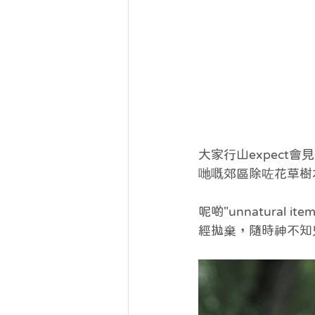
大家行山expec
哋嘅郊區除咗花草樹
呢啲"unnatura
經拋棄，隨時神不知