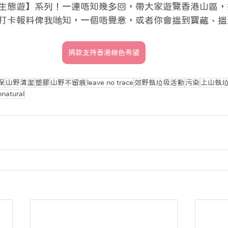
生態遊】系列！一連唔知幾多回，帶大家遊覽香港山區，
打卡報料俾我哋知，一個唔覺意，或者你會搵到寶藏、搵
捐款支持香港綠色希望
保
山野清潔
塑膠
山野不留痕
leave no trace
郊野執垃圾活動
污染
上山執
nnatural