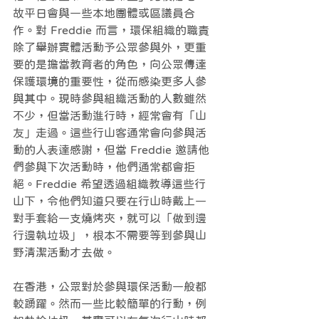
故平日會與一些本地團體或區議員合
作。對 Freddie 而言，環保組織的職責
除了舉辦實體活動予公眾參與外，更重
要的是擔當教育者的角色，向公眾傳達
保護環境的重要性，從而感染更多人參
與其中。現時參與組織活動的人數雖然
不少，但當活動進行時，經常會有「山
友」走過。這些行山客通常會向參與活
動的人表達感謝，但當 Freddie 邀請他
們參與下次活動時，他們通常都會拒
絕。Freddie 希望透過組織教導這些行
山下，令他們知道只要在行山時戴上一
對手套給一支燒烤夾，就可以「做到邊
行邊執垃圾」，根本不需要等到參與山
野清潔活動才去做。
在香港，公眾對於參與環保活動一般都
較踴躍。然而一些比較簡單的行動，例