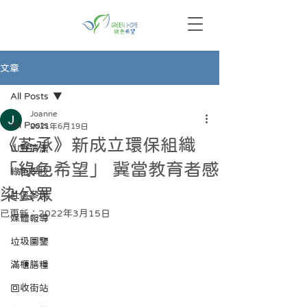
文章
All Posts
Joanne
All Posts
2021年6月19日
《荃承》新成立環保組織
山野清潔
「綠色希望」 冀當教育者感
綠色學校
染公眾
社區參與
已更新：
2022年3月15日
媒體報導
垃圾圖鑒
滿櫃膳糧
回收街站