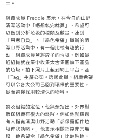
士。
組織成員 Freddie 表示，在今日的山野
清潔活動中「唔想執完就算」，希望可
以做到分析垃圾的種類及數量，達到
「用者自負」。「綠色希望」舉辦的清
潔山野活動中，有一個比較有趣的行
動：組織成員會將牌子的垃圾，例如最
近組織就在集中收集太古集團旗下產品
的垃圾，拍下照片上載到網上平台，並
「Tag」生產公司。透過此舉，組織希望
可以令各大公司已回到環保的重要性，
從而選擇採用較環保的物料。
談及組織的定位，他無奈指出，外界對
環保組織有很大的誤解。例如他就聽過
有人指責清潔山野活動「都係擺低件垃
圾俾我執啫。」他表示相關指控非常無
稽　他希望令「綠色希望」比較貼地，