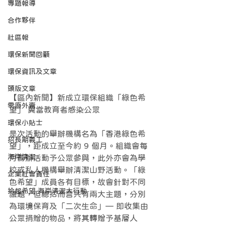
專題報導
合作夥伴
社區報
環保新聞回顧
環保資訊及文章
頭版文章
【區內新聞】新成立環保組織「綠色希
零廢外賣
望」 冀當教育者感染公眾
環保小貼士
是次活動的舉辦機構名為「香港綠色希
招長期義工
望」，距成立至今約 9 個月。組織會每
海岸清潔
月籌辦活動予公眾參與，此外亦會為學
校或私人機構舉辦清潔山野活動。「綠
企業社會責任
色希望」成員各有目標，故會針對不同
拾起希望 海岸清潔大行動
議題，但總括而言共有兩大主題，分別
為環境保育及「二次生命」— 即收集由
公眾捐贈的物品，將其轉贈予基層人