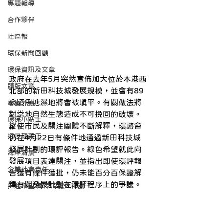
專題報導
合作夥伴
社區報
環保新聞回顧
環保資訊及文章
政府在去年5月突然宣佈加大位於本港西
頭版文章
北部的新田科技城發展規模，並會有89
公頃魚塘濕地將會被填平。有關做法將
零廢外賣
對當地自然生態造成不可挽回的破壞。
環保小貼士
縱使市民及關注團體不斷解釋，環諮會
招長期義工
仍在4月22日有條件地通過新田科技城
發展計劃的環評報告。綠色希望就此向
海岸清潔
發展項目表達關注，並指出即使環評報
企業社會責任
告獲有條件獲批，仍未能百分百保證解
釋有關發展計劃在環評程序上的爭議。
拾起希望 海岸清潔大行動