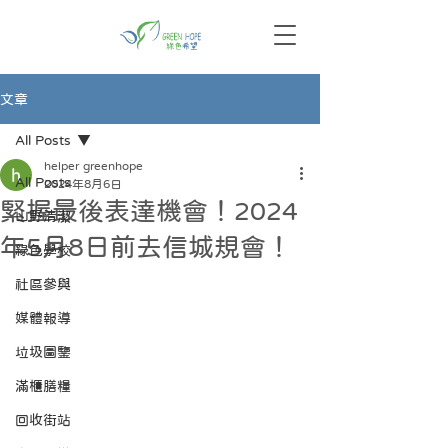
文章
All Posts
helper greenhope
All Posts
2024年8月6日
緊握最後表達機會！2024
山野清潔
年5月8日前去信城規會！
綠色學校
社區參與
媒體報導
垃圾圖鑒
滿櫃膳糧
回收街站