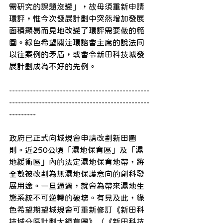
需研究的課題沒變」，故毋須重新申請
環評，惟今次發展計劃中突然增加發展
面積顯易而見地改變了環評需要做的範
圍。綠色希望關注環諮會主席的說法同
以往案例的矛盾，或會令新田科技城發
展計劃成為不好的先例。
-----------------------------------------------
-----------------------------------------------
---------
政府已正式向城規會申請改劃新田圖
則。近250公頃「濕地保育區」及「濕
地緩衝區」內的法定濕地保育地帶，將
全數被改劃為無濕地保護意向的創科發
展用途。一旦通過，就會為帶來濕地生
態系統不可逆轉的破壞。有見及此，綠
色希望期望城規會可重新修訂《新田科
技城分區計劃大綱草圖》（《新田科技