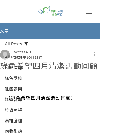
文章
All Posts
access416
All Posts
2025年10月13日
綠色希望四月清潔活動回顧
山野清潔
綠色學校
社區參與
【綠色希望四月清潔活動回顧】
媒體報導
垃圾圖鑒
滿櫃膳糧
回收街站