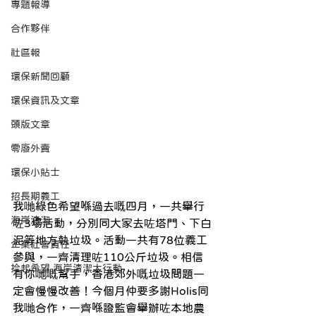
專題報導
合作夥伴
社區報
環保新聞回顧
環保資訊及文章
頭版文章
零廢外賣
環保小貼士
招長期義工
我哋綠色希望喺過去嘅四月，一共舉行
海岸清潔
咗3場活動，分別同大家去咗塔門、下白
泥等地方執垃圾。活動一共有78位義工
企業社會責任
參與，一齊清理咗110公斤垃圾。相信
拾起希望 海岸清潔大行動
有你哋嘅幫手，香港郊外嘅垃圾問題一
定會慢慢改善！今個月仲要多謝Holis同
我哋合作，一齊喺證監會舉辦咗本地農