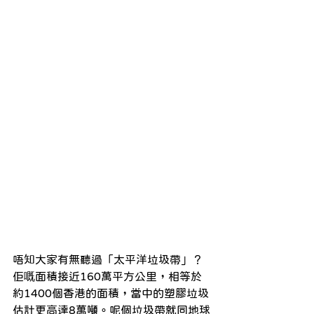
唔知大家有無聽過「太平洋垃圾帶」？
佢嘅面積接近160萬平方公里，相等於
約1400個香港的面積，當中的塑膠垃圾
估計更高達8萬噸。呢個垃圾帶就同地球