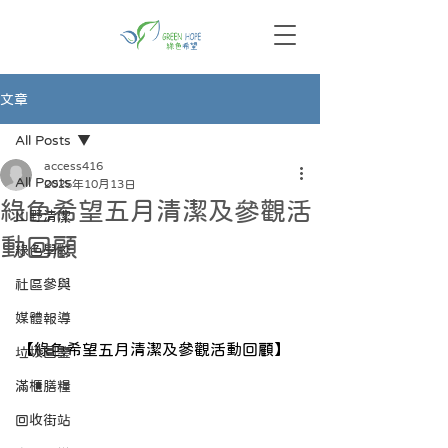
文章
All Posts
access416
All Posts
2025年10月13日
綠色希望五月清潔及參觀活
山野清潔
動回顧
綠色學校
社區參與
媒體報導
【綠色希望五月清潔及參觀活動回顧】
垃圾圖鑒
滿櫃膳糧
回收街站