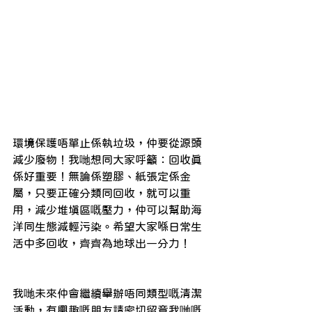
環境保護唔單止係執垃圾，仲要從源頭
減少廢物！我哋想同大家呼籲：回收真
係好重要！無論係塑膠、紙張定係金
屬，只要正確分類同回收，就可以重
用，減少堆填區嘅壓力，仲可以幫助海
洋同生態減輕污染。希望大家喺日常生
活中多回收，齊齊為地球出一分力！
我哋未來仲會繼續舉辦唔同類型嘅清潔
活動，有興趣嘅朋友請密切留意我哋嘅