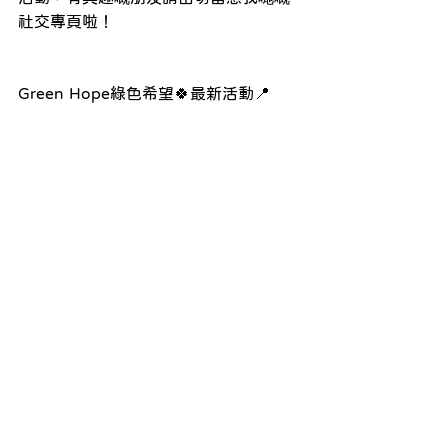
社交專頁啦！
Green Hope綠色希望🍀最新活動📍
https://www.greenhopehk.org/activiti
es
重溫過往綠色希望山野清潔活動🌱
https://www.greenhopehk.org/clean
up
------------------------------
-----------------
-----------------------------------------------
---------
#greenhopehk
#綠色希望
#山野清潔
#海岸清潔
#義工
#清道夫
#環保
#週末
活動
#淨灘
#環保義工
#山野無痕
#山徑
垃圾
#野外
#環保教育
#自己垃圾自己
帶走
#回顧
#5月
#南丫島
#石澳
#情人
橋