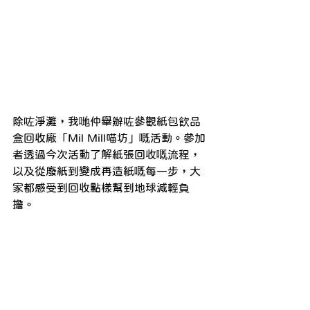
除咗淨灘，我哋仲舉辦咗參觀紙包飲品
盒回收廠「Mil Mill喵坊」嘅活動。參加
者透過今次活動了解紙張回收嘅流程，
以及從廢紙到變成再造紙嘅每一步，大
家都感受到回收點樣幫到地球減輕負
擔。