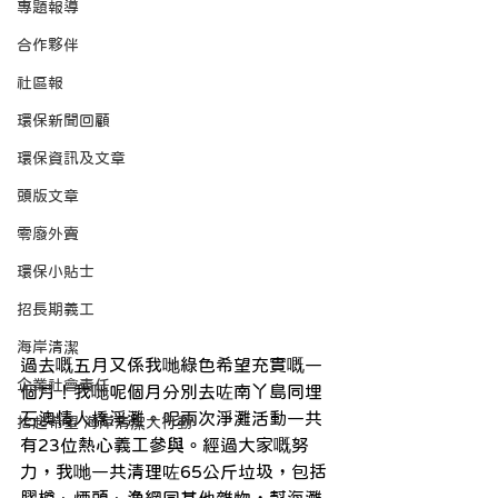
專題報導
合作夥伴
社區報
環保新聞回顧
環保資訊及文章
頭版文章
零廢外賣
環保小貼士
招長期義工
海岸清潔
過去嘅五月又係我哋綠色希望充實嘅一
企業社會責任
個月！我哋呢個月分別去咗南丫島同埋
石澳情人橋淨灘。呢兩次淨灘活動一共
拾起希望 海岸清潔大行動
有23位熱心義工參與。經過大家嘅努
力，我哋一共清理咗65公斤垃圾，包括