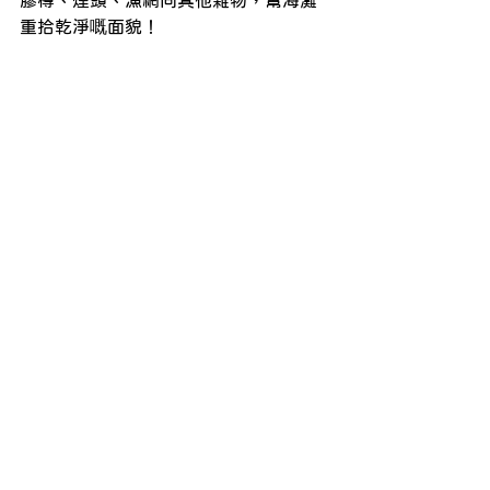
膠樽、煙頭、漁網同其他雜物，幫海灘
重拾乾淨嘅面貌！