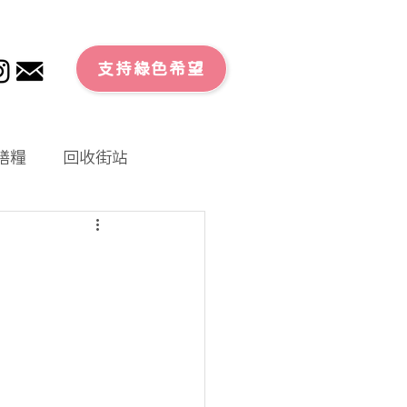
支持綠色希望
膳糧
回收街站
文章
零廢外賣
大行動