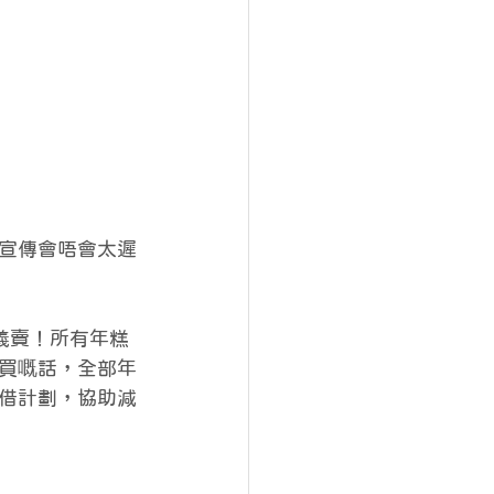
宣傳會唔會太遲
義賣！所有年糕
買嘅話，全部年
借計劃，協助減