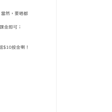
，當然，要晒都
同課金即可；
返$10按金喇！