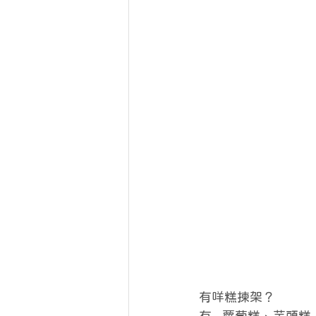
有咩糕揀架？