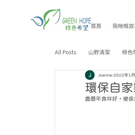
首頁
我哋嘅故
All Posts
山野清潔
綠色
專題報導
合作夥伴
Joanne
2022年1
環保自家
環保小貼士
招長期義工
農曆年食咩好，梗係