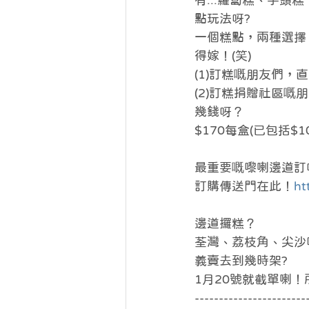
有...蘿蔔糕、芋
點玩法呀?
一個糕點，兩種選擇！
得嫁！(笑)
(1)訂糕嘅朋友們，
(2)訂糕捐贈社區
幾錢呀？
$170每盒(已包括
最重要嘅嚟喇邊道訂
訂購傳送門在此！
ht
邊道攞糕？
荃灣、荔枝角、尖沙
義賣去到幾時架?
1月20號就截單喇
-----------------------