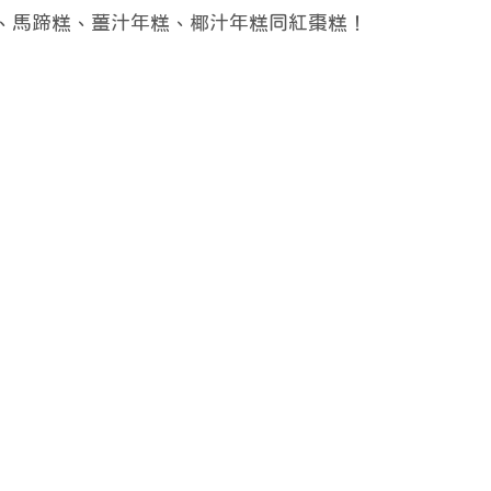
頭糕、馬蹄糕、薑汁年糕、椰汁年糕同紅棗糕！