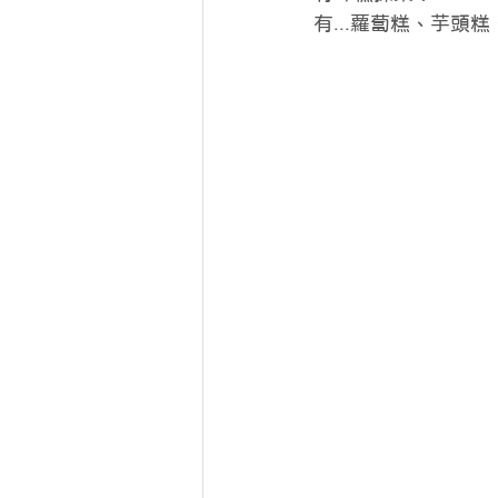
有...蘿蔔糕、芋