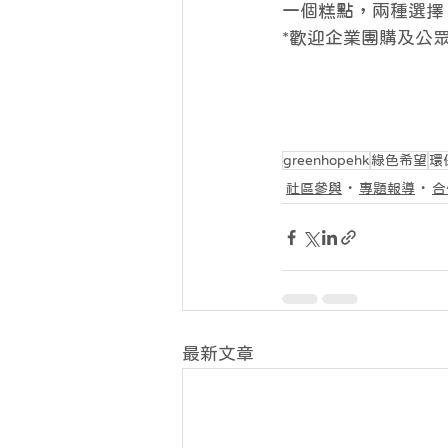
一個糕點，兩種選擇
*歡迎企業團購及公
greenhopehk
綠色希望
環
社區參與
專題報導
合
最新文章