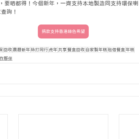
，要晒都得！今個新年，一齊支持本地製造同支持環保喇
眾查詢！
捐款支持香港綠色希望
保
回收
農曆新年
絲打同行
虎年
共享
餐盒回收
自家製年糕
租借餐盒
年糕
作夥伴