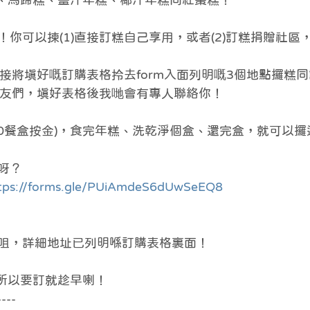
頭糕、馬蹄糕、薑汁年糕、椰汁年糕同紅棗糕！
你可以揀(1)直接訂糕自己享用，或者(2)訂糕捐贈社區
直接將填好嘅訂購表格拎去form入面列明嘅3個地點攞糕
嘅朋友們，填好表格後我哋會有專人聯絡你！
$10餐盒按金)，食完年糕、洗乾淨個盒、還完盒，就可以攞
呀？
tps://forms.gle/PUiAmdeS6dUwSeEQ8
咀，詳細地址已列明喺訂購表格裏面！
！所以要訂就趁早喇！
----