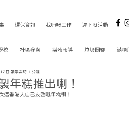
事
環保資訊
我哋嘅工作
遲下嘅活動
學校
社區參與
媒體報導
垃圾圖鑒
滿櫃
社區報
環保新聞回顧
環保資訊及文章
頭版
月12日
讀畢需時 1 分鐘
製年糕推出喇！
海岸清潔
企業社會責任
拾起希望 海岸清潔
食返香港人自己友整嘅年糕喇！