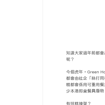
知道大家過年前都會
呢？
今個虎年，Green Ho
都會由社企「絲打同
糕都會係用可重用餐
少本港即棄餐具廢物
有咩糕揀架？