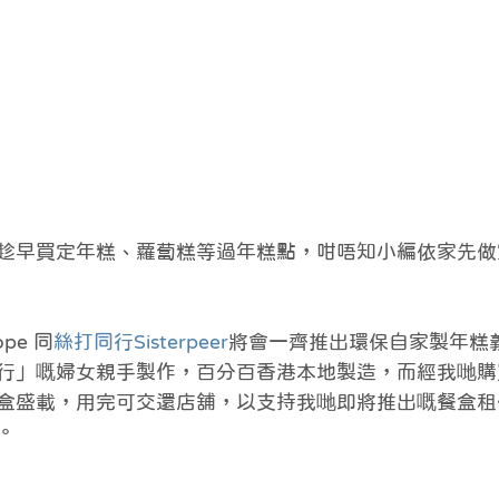
趁早買定年糕、蘿蔔糕等過年糕點，咁唔知小編依家先做
pe 同
絲打同行Sisterpeer
將會一齊推出環保自家製年糕
行」嘅婦女親手製作，百分百香港本地製造，而經我哋購
盒盛載，用完可交還店舖，以支持我哋即將推出嘅餐盒租
。