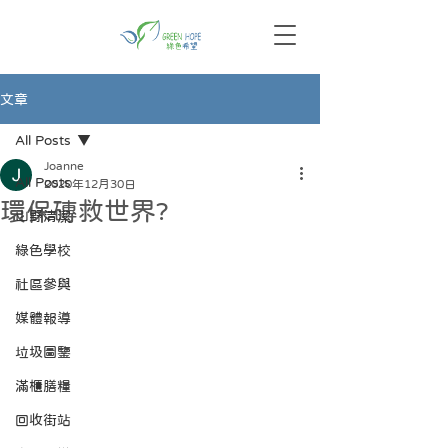
文章
All Posts
Joanne
All Posts
2020年12月30日
環保磚救世界?
山野清潔
綠色學校
社區參與
媒體報導
垃圾圖鑒
滿櫃膳糧
回收街站