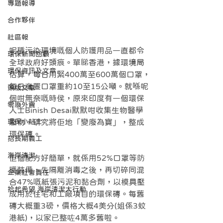
專題報導
合作夥伴
社區報
呢種污染環境嘅個人防護用品一直都令
環保新聞回顧
全球政府好頭痕。單睇香港，據環境局
環保資訊及文章
估算，每日用緊400萬至600萬個口罩，
每日棄置口罩重約10至15公噸。就喺呢
頭版文章
個咁無奈嘅時侯，原來印度有一個環保
零廢外賣
人士Binish Desai默默咁收集生物醫學
環保小貼士
廢物，研究將佢地「變廢為寶」，整成
環保磚。
招長期義工
海岸清潔
佢個配方好簡單，就係用52%口罩等防
護裝備，先隔離消毒之後，再切碎同混
企業社會責任
合47%嘅紙張污泥和黏合劑，以模具壓
拾起希望 海岸清潔大行動
成用於住宅和工廠項目的環保磚。每舊
磚大概重3磅，價格大概4美分(姐係3蚊
港紙)，以家已整咗4萬多舊啦。