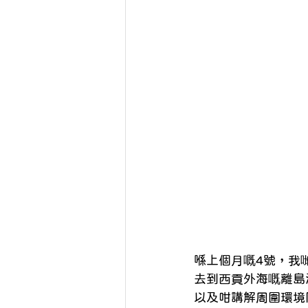
喺上個月嘅4號，我哋
去到西貢外海嘅離島
以及咁講解周圍環境