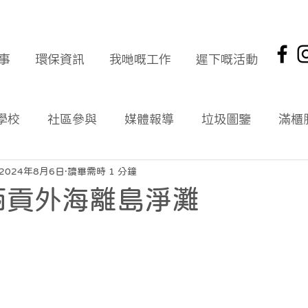
事
環保資訊
我哋嘅工作
遲下嘅活動
學校
社區參與
媒體報導
垃圾圖鑒
滿櫃
社區報
環保新聞回顧
環保資訊及文章
頭版
2024年8月6日
讀畢需時 1 分鐘
西貢外海離島淨灘
海岸清潔
企業社會責任
拾起希望 海岸清潔