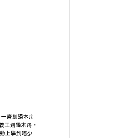
加者一齊划獨木舟
位義工划獨木舟，
動上學到唔少