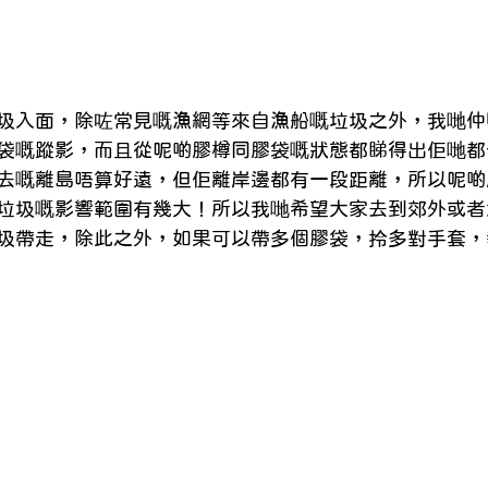
圾入面，除咗常見嘅漁網等來自漁船嘅垃圾之外，我哋仲
袋嘅蹤影，而且從呢啲膠樽同膠袋嘅狀態都睇得出佢哋都
去嘅離島唔算好遠，但佢離岸邊都有一段距離，所以呢啲
垃圾嘅影響範圍有幾大！所以我哋希望大家去到郊外或者
圾帶走，除此之外，如果可以帶多個膠袋，拎多對手套，