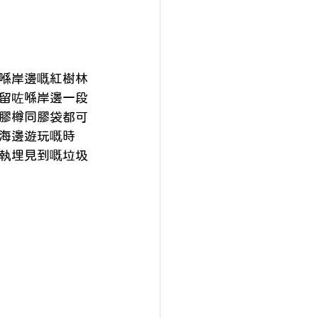
喺岸邊嘅紅樹林
留咗喺岸邊一段
膠樽同膠袋都可
海邊遊玩嘅時
執埋見到嘅垃圾