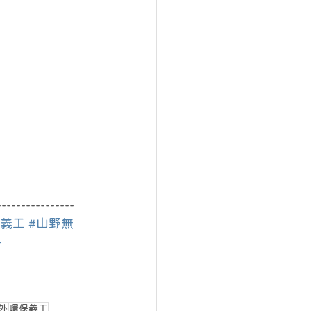
----------------
保義工
#山野無
舟
外
環保義工