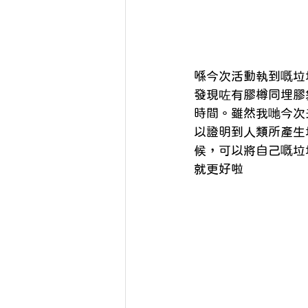
喺今次活動執到嘅垃
發現咗有膠樽同埋膠
時間。雖然我哋今次
以證明到人類所產生
候，可以將自己嘅垃
就更好啦