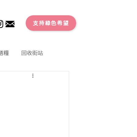
支持綠色希望
膳糧
回收街站
文章
零廢外賣
大行動