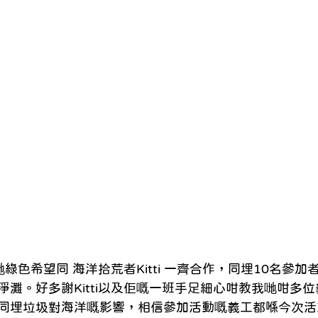
綠色希望同 海洋拾荒者Kitti 一齊合作，同埋10名參
淨灘。好多謝Kitti以及佢嘅一班手足細心咁教我哋咁多
同埋垃圾對海洋嘅影響，相信參加活動嘅義工都喺今次活