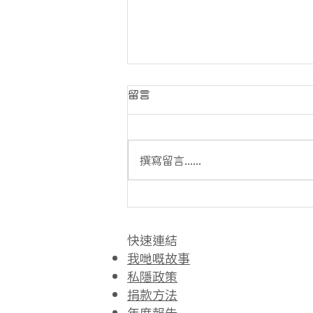
留言
撰寫留言......
綠色希望七月公眾清潔活動 -
東涌欣澳灣清潔活動回顧
快速連結​
我哋嘅故事
私隱政策
捐款方法
年度報告