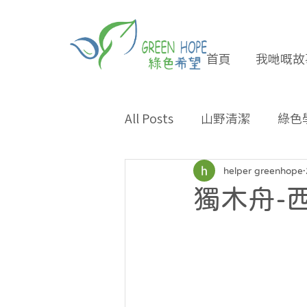
首頁
我哋嘅故
All Posts
山野清潔
綠色
專題報導
合作夥伴
helper greenhope
獨木舟-
環保小貼士
招長期義工