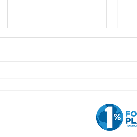
📢 綠色希望六月坪洲銀洲仔公
📢 
眾清潔活動回顧
清煙