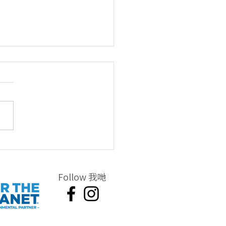
🧹♻️No Butts Day｜全港
頭行動日回顧
Follow 我哋