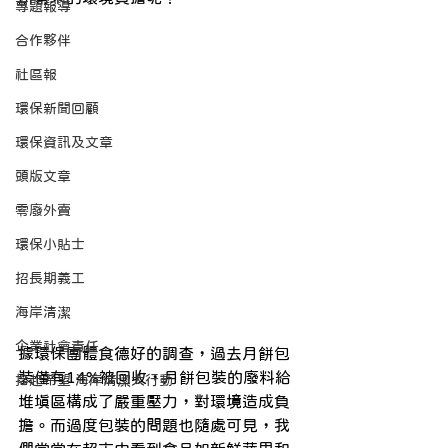
專題報導
合作夥伴
社區報
環保新聞回顧
環保資訊及文章
頭版文章
零廢外賣
環保小貼士
招長期義工
海岸清潔
企業社會責任
據環保團體食德好的調查，過去月餅包
裝僅有14%被回收，月餅包裝的廢料給
拾起希望 海岸清潔大行動
堆填區構成了嚴重壓力，對環境造成負
擔。而過度包裝的問題也隨處可見，我