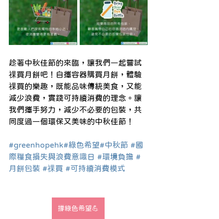
趁著中秋佳節的來臨，讓我們一起嘗試
祼買月餅吧！自攜容器購買月餅，體驗
祼買的樂趣，既能品味傳統美食，又能
減少浪費，實踐可持續消費的理念。讓
我們攜手努力，減少不必要的包裝，共
同度過一個環保又美味的中秋佳節！
#greenhopehk
#綠色希望
#中秋節
#國
際糧食損失與浪費意識日
#環境負擔
#
月餅包裝
#祼買
#可持續消費模式
撐綠色希望💪