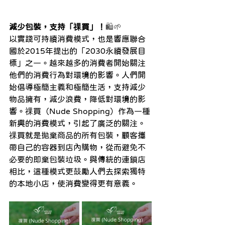
減少包裝，支持「祼買」！
🛍️🌱
以實踐可持續消費模式，也是響應聯合
國於2015年提出的「2030永續發展目
標」之一。越來越多的消費者開始關注
他們的消費行為對環境的影響。人們開
始倡導極簡主義和極簡生活，支持減少
物品擁有，減少浪費，降低對環境的影
響。祼買（Nude Shopping）作為一種
新興的消費模式，引起了廣泛的關注。
祼買就是拋棄商品的所有包裝，顧客攜
帶自己的容器到店內購物，從而避免不
必要的即棄包裝垃圾。與傳統的連鎖店
相比，這種模式更鼓勵人們去探索獨特
的本地小店，使消費變得更有意義。