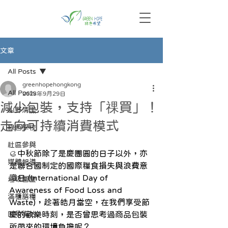
文章
All Posts
greenhopehongkong
All Posts
2023年9月29日
減少包裝，支持「祼買」！
山野清潔
走向可持續消費模式
綠色學校
社區參與
🥮
中秋節除了是慶團圓的日子以外，亦
媒體報導
是聯合國制定的國際糧食損失與浪費意
識日 (International Day of 
垃圾圖鑒
Awareness of Food Loss and 
滿櫃膳糧
Waste)，趁著皓月當空，在我們享受節
回收街站
慶的歡樂時刻，是否曾思考過商品包裝
所帶來的環境負擔呢？