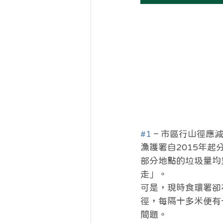
#1
 – 市區行山徑應
漁護署自2015年
部分地點的垃圾量均
走」。
可是，現時食環署卻
徑，每隔十多米便有
問題。