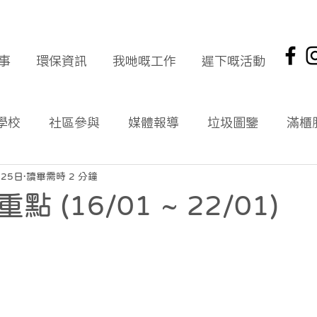
事
環保資訊
我哋嘅工作
遲下嘅活動
學校
社區參與
媒體報導
垃圾圖鑒
滿櫃
社區報
環保新聞回顧
環保資訊及文章
頭版
月25日
讀畢需時 2 分鐘
 (16/01 ~ 22/01)
海岸清潔
企業社會責任
拾起希望 海岸清潔