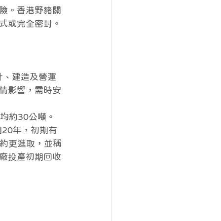
險。香港野豬關
式或完全密封。
計、建造及營運
情影響，需時安
均約30公噸。
20年，初期有
合約更進取，並稱
廠投產初期回收