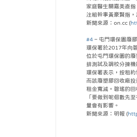
家庭醫生關嘉美直指
注組幹事黃豪賢指，
新聞來源：on.cc (
ht
#4
 – 屯門環保園
環保署於2017年
位於屯門環保園的廢
排測試及調校分揀機
環保署表示，按租約
而該廢塑膠回收廠投資
租金寬減。碧瑤的回收
「要做到呢個數先至
量會有影響。
新聞來源：明報 (
htt