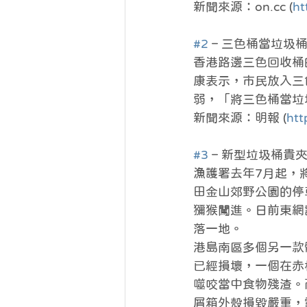
新聞來源：on.cc (
ht
#2
 – 三色桶當垃圾
香港路邊三色回收桶
康表示，市民放入三
弱，「將三色桶當垃
新聞來源：明報 (
htt
#3
 – 新型垃圾桶
漁護署去年7月起，將
田金山郊野公園的停
獼猴闖進。日前東網
落一地。
港島南區多個另一款
已經損壞，一個在赤
噬咬當中食物殘渣。
屑箱外殼損毀嚴重，