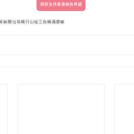
捐款支持香港綠色希望
保
新聞
垃圾桶
行山徑
三色桶
廢膠廠