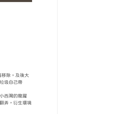
箱移除，及後大
己垃圾自己帶
小西灣的龍躍
翻弄，衍生環境