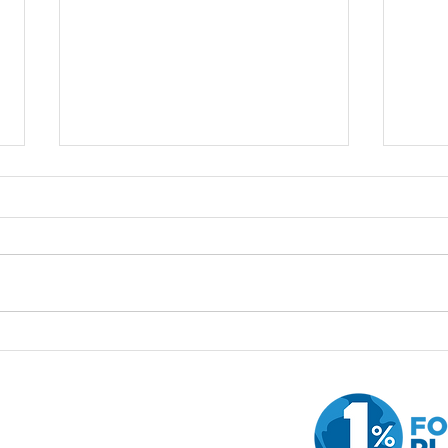
垃圾圖
24/01鯉魚門石灘、石壙場垃
圾清潔活動夠哂人啦~多謝支
持呀!