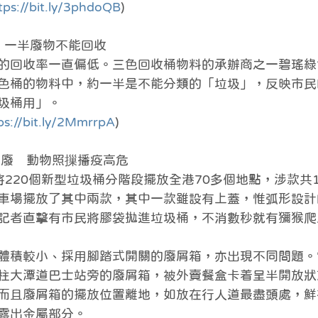
tps://bit.ly/3phdoQB
)
桶 一半廢物不能回收
的回收率一直偏低。三色回收桶物料的承辦商之一碧瑤綠
色桶的物料中，約一半是不能分類的「垃圾」，反映市民
圾桶用」。
ps://bit.ly/2MmrrpA
)
貴夾廢　動物照摷播疫高危
220個新型垃圾桶分階段擺放全港70多個地點，涉款共1
車場擺放了其中兩款，其中一款雖設有上蓋，惟弧形設計
記者直擊有市民將膠袋拋進垃圾桶，不消數秒就有獼猴爬
體積較小、採用腳踏式開關的廢屑箱，亦出現不同問題。
柱大潭道巴士站旁的廢屑箱，被外賣餐盒卡着呈半開放狀
而且廢屑箱的擺放位置離地，如放在行人道最盡頭處，鮮
露出金屬部分。