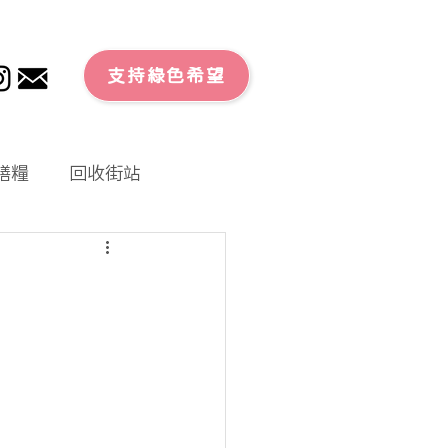
支持綠色希望
膳糧
回收街站
文章
零廢外賣
大行動