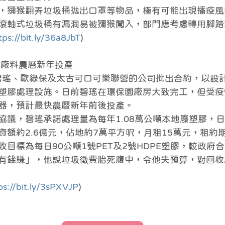
，獼猴翻弄垃圾桶拋出口罩等物品，極有可能出現播疫風
滾軸式垃圾桶有漏洞易被獼猴闖入，部門應考慮轉用腳踏
tps://bit.ly/36a8JbT
)
廢膠廠料農曆新年投產
向碧瑤、歐綠保及太古可口可樂聯營的公司批出合約，以設
塑膠處理設施。日前碧瑤在環保園廠房大致完工，但受疫
器，預計最快農曆新年前後投產。
協議，碧瑤承諾處理量為每年1.08萬公噸本地廢塑膠，日
額約2.6億元，佔地約7萬平方呎，月租15萬元，租約期
目標為每日90公噸1號PET及2號HDPE塑膠，較政府
有錢賺」，他說垃圾徵費胎死腹中，令他失預算，對回收
ps://bit.ly/3sPXVJP
)