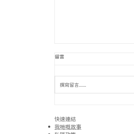
留言
撰寫留言......
比上週少咗山灰但垃圾仍然多
嘅鯉魚門石礦場...
快速連結​
我哋嘅故事