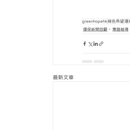
greenhopehk
綠色希望
環
環保新聞回顧
專題報導
最新文章