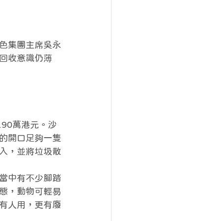
色集團主席吳永
回收意識仍薄
90萬港元。沙
的開口足夠一隻
入，並將垃圾散
當中有不少腳踏
態，動物可輕易
有人用，更有廢