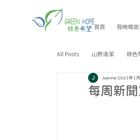
首頁
我哋嘅故
All Posts
山野清潔
綠色
專題報導
合作夥伴
Joanne
2021年1
每周新聞重點
環保小貼士
招長期義工