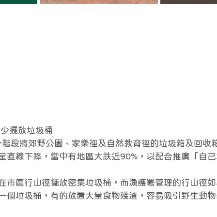
減少擺放垃圾桶
起分階段將郊野公園、家樂徑及自然教育徑的垃圾箱及回收
呈直線下降，當中有地區大跌近90%，以配合推廣「自
在市區行山徑擺放密集垃圾桶，而漁護署管理的行山徑如
一個垃圾桶，有的放置大量食物殘渣，容易吸引野生動物