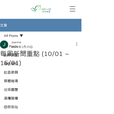
文章
All Posts
Joanne
All Posts
2021年1月15日
每周新聞重點 (10/01 ~
山野清潔
15/01)
綠色學校
社區參與
媒體報導
垃圾圖鑒
滿櫃膳糧
回收街站