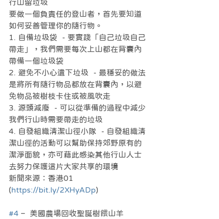
行山留垃圾
要做一個負責任的登山者，首先要知道
如何妥善管理你的隨行物。
1. 自備垃圾袋  - 要實踐「自己垃圾自己
帶走」，我們需要每次上山都在背囊內
帶備一個垃圾袋
2. 避免不小心遺下垃圾  - 最穩妥的做法
是將所有隨行物品都放在背囊內，以避
免物品被樹枝卡住或被風吹走
3. 源頭減廢  - 可以從準備的過程中減少
我們行山時需要帶走的垃圾
4. 自發組織清潔山徑小隊  - 自發組織清
潔山徑的活動可以幫助保持郊野原有的
潔淨面貌，亦可藉此感染其他行山人士
去努力保護這片大家共享的環境
新聞來源：香港01 
(
https://bit.ly/2XHyADp
)
#4
 –  美國農場回收聖誕樹餵山羊