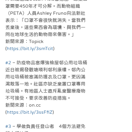
罩需要450年才可分解。而動物組織
（PETA）人員Ashley Fruno向法新社
表示：「口罩不會很快就消失，當我們
丟棄後，這些東西會為環境、與我們一
同在地球生活的動物帶來傷害。」
新聞來源：Topick 
(
https://bit.ly/3smTcit
)
#2
 – 防疫物品塞爆強檢屋邨公用垃圾桶
近日被揭發觀塘順利邨利康樓，邨內公
用垃圾桶被塞滿防護衣及口罩，更因滿
瀉散落一地。社區亦缺乏棄置口罩專用
垃圾桶。有地區人士直斥亂棄醫療廢物
不可接受，要求改善防疫措施。
新聞來源：on.cc 
(
https://bit.ly/3ssFfiZ
)
#3
 – 學做負責任登山者　4個方法避免