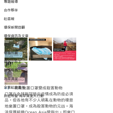
專題報導
合作夥伴
社區報
環保新聞回顧
環保資訊及文章
頭版文章
零廢外賣
環保小貼士
招長期義工
海岸清潔
企業社會責任
#1
 – 胡亂棄置口罩變成殺害動物
口罩在全球新冠肺炎疫情成為防疫必須
拾起希望 海岸清潔大行動
品，但各地有不少人胡亂在動物的棲息
地棄置口罩，成為殺害動物的元凶。海
洋保護組織Ocean Asia曾指出，即棄口