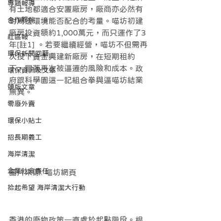
專題報導
有土地都適合安置廠房，廠商亦必然有
合作夥伴
對周邊環境能否配合的考量。喵坊初建
廠房投資額約1,000萬元，而只運作了3
社區報
年[註1] 。若要繼續經營，喵坊不但需再
環保新聞回顧
次投下資金興建新廠房，在短期租約
下，冒著再次被逼遷的風險和成本。政
環保資訊及文章
府跟科學園這一記組合拳與逼喵坊結業
頭版文章
無異。
零廢外賣
環保小貼士
招長期義工
海岸清潔
企業社會責任
圖片來源: 喵坊網頁
拾起希望 海岸清潔大行動
香港的廢物政策一直處於起點階段。根