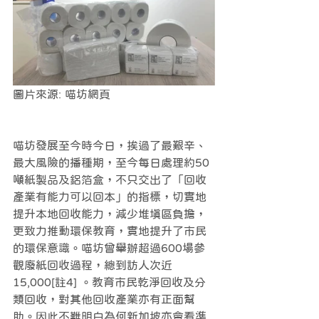
圖片來源: 喵坊網頁
喵坊發展至今時今日，挨過了最艱辛、
最大風險的播種期，至今每日處理約50
噸紙製品及鋁箔盒，不只交出了「回收
產業有能力可以回本」的指標，切實地
提升本地回收能力，減少堆填區負擔，
更致力推動環保教育，實地提升了市民
的環保意識。喵坊曾舉辦超過600場參
觀廢紙回收過程，總到訪人次近
15,000[註4] 。教育市民乾淨回收及分
類回收，對其他回收產業亦有正面幫
助。因此不難明白為何新加坡亦會看準