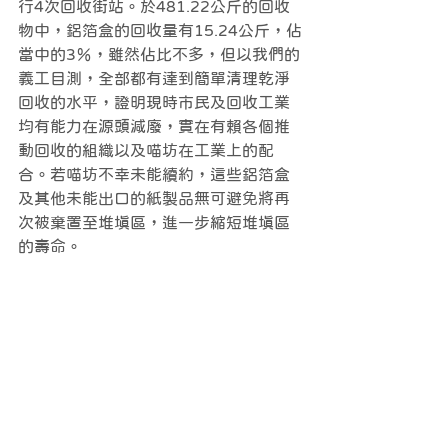
行4次回收街站。於481.22公斤的回收
物中，鋁箔盒的回收量有15.24公斤，佔
當中的3％，雖然佔比不多，但以我們的
義工目測，全部都有達到簡單清理乾淨
回收的水平，證明現時市民及回收工業
均有能力在源頭減廢，實在有賴各個推
動回收的組織以及喵坊在工業上的配
合。若喵坊不幸未能續約，這些鋁箔盒
及其他未能出口的紙製品無可避免將再
次被棄置至堆填區，進一步縮短堆填區
的壽命。