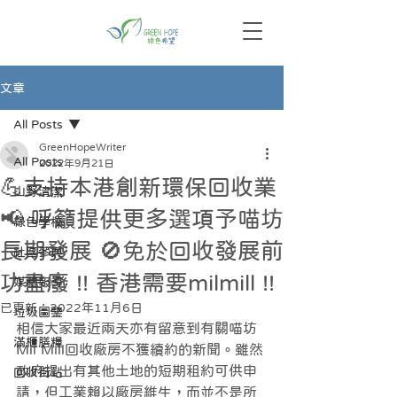
文章
All Posts
GreenHopeWriter
All Posts
2022年9月21日
💪支持本港創新環保回收業
山野清潔
📢 呼籲提供更多選項予喵坊
綠色學校
長期發展 🚫免於回收發展前
社區參與
功盡廢 !! 香港需要milmill !!
媒體報導
已更新：
2022年11月6日
垃圾圖鑒
相信大家最近兩天亦有留意到有關喵坊
滿櫃膳糧
Mil Mill回收廠房不獲續約的新聞。雖然
政府提出有其他土地的短期租約可供申
回收街站
請，但工業賴以廠房維生，而並不是所