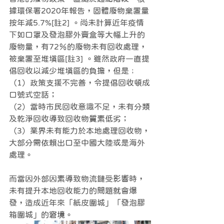
據環保署2020年報告，固體廢物棄置量
按年減5.7%[註2] 。尚未計算近年疫情
下如口罩及發泡膠外賣盒等大幅上升的
廢物量，有72％的廢物未有回收處理，
被棄置至堆填區[註3] 。雖然政府一直提
倡回收以減少堆填區的負擔，但是﹔
（1）政策支援不完善，令提倡回收頓成
口號式空話；
（2）當時市民回收意識不足，未有分類
及乾淨回收導致回收物質素低劣；
（3）業界未有能力於本地處理回收物，
大部分需依賴出口至中國大陸或是海外
處理。
而當因外部因素導致物流鏈受影響時，
未有提升本地回收能力的問題就會爆
發，造成近年來「紙皮圍城」「發泡膠
箱圍城」的窘境。