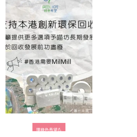
撐綠色希望💪