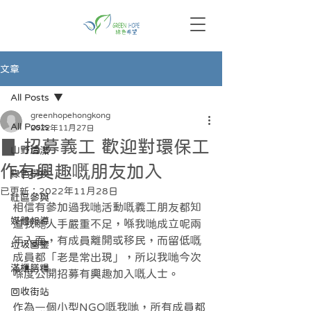
文章
All Posts
greenhopehongkong
All Posts
2022年11月27日
▊ 招募義工 歡迎對環保工
山野清潔
作有興趣嘅朋友加入
綠色學校
已更新：
2022年11月28日
社區參與
相信有參加過我哋活動嘅義工朋友都知
媒體報導
道我哋人手嚴重不足，喺我哋成立呢兩
年入面，有成員離開或移民，而留低嘅
垃圾圖鑒
成員都「老是常出現」，所以我哋今次
滿櫃膳糧
喺度公開招募有興趣加入嘅人士。
回收街站
作為一個小型NGO嘅我哋，所有成員都