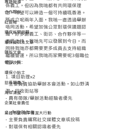
專題報導
係義工，但因為我哋都有共同環保理
合作夥伴
念，希望可以締造一個可持續嘅香港。
喺成立呢兩年入面，我哋一直透過舉辦
社區報
唔同活動，希望加強公眾對環保議題認
環保新聞回顧
識，好多謝義工、街坊、合作夥伴等一
直嘅支持，我哋先可以發展到今日，而
環保資訊及文章
同時我哋亦都需要更多成員去支持組織
頭版文章
繼續營運，所以我哋而家需要呢3個職位
嘅人才：
零廢外賣
環保小貼士
1. 項目助理x2 
招長期義工
- 主要負責協助舉辦本會活動，如山野清
潔，回收街站等 
海岸清潔
- 具有帶隊/舉辦活動經驗者優先 
企業社會責任
2. 內容創作者 
拾起希望 海岸清潔大行動
- 主要負責編寫社交媒體文章或投稿 
- 對環保有相關認識者優先