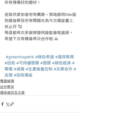
所有預備好的題材。
但既然參加者咁有興趣，我哋都同Mei留
到最後解答所有問題先為今次講座畫上
休止符 🥰
喺度都再次多謝掃塑同證監會嘅邀請，
希望下次有機會再次合作啦 🙏
#greenhopehk
#綠色希望
#環保教育
#回收
#可持續發展
#塑膠
#綠色經濟
#
零廢
#減廢
#生產者責任制
#企業合作
#
走塑
#回收講座
專題報導
合作夥伴
環保資訊及文章