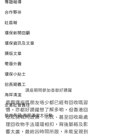
專題報導
合作夥伴
社區報
環保新聞回顧
環保資訊及文章
頭版文章
零廢外賣
環保小貼士
招長期義工
講座期間參加者都好踴躍
海岸清潔
參與講座嘅朋友唔少都已經有回收嘅習
企業社會責任
慣，亦都好踴躍想了解多啲，但香港回
拾起希望 海岸清潔大行動
收及挑戰同政策、市民、甚至回收廠處
理回收物手法環環相扣，背後脈絡及影
響太廣，最終因時間所限，未能呈現到