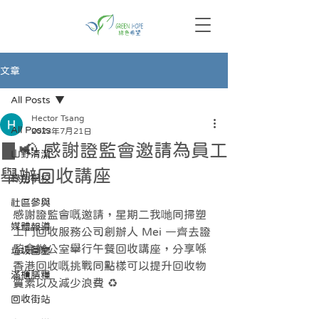
文章
All Posts
Hector Tsang
All Posts
2023年7月21日
▊📢 感謝證監會邀請為員工
山野清潔
舉辦回收講座
綠色學校
社區參與
感謝證監會嘅邀請，星期二我哋同掃塑
媒體報導
上門回收服務公司創辦人 Mei 一齊去證
監會辦公室舉行午餐回收講座，分享喺
垃圾圖鑒
香港回收嘅挑戰同點樣可以提升回收物
滿櫃膳糧
質素以及減少浪費 ♻️
回收街站