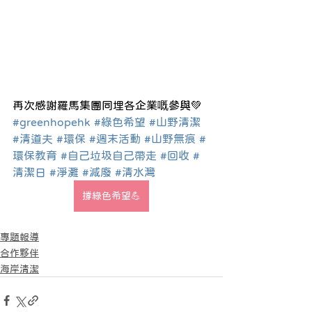
再次感謝羅馬集團同埋各企業嘅參與💚
#greenhopehk
#綠色希望
#山野清潔
#清道夫
#環保
#週末活動
#山野無痕
#
環保教育
#自己垃圾自己帶走
#回收
#
清潔日
#淨灘
#減廢
#清水灣
撐綠色希望💪
專題報導
合作夥伴
海岸清潔