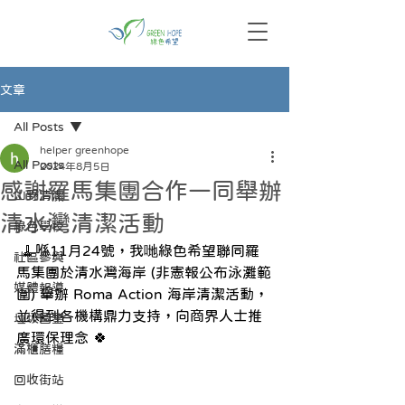
文章
All Posts
helper greenhope
All Posts
2024年8月5日
感謝羅馬集團合作一同舉辦
山野清潔
清水灣清潔活動
綠色學校
 🧹喺11月24號，我哋綠色希望聯同羅
社區參與
馬集團於清水灣海岸 (非憲報公布泳灘範
媒體報導
圍) 舉辦 Roma Action 海岸清潔活動，
並得到各機構鼎力支持，向商界人士推
垃圾圖鑒
廣環保理念 🍀
滿櫃膳糧
回收街站