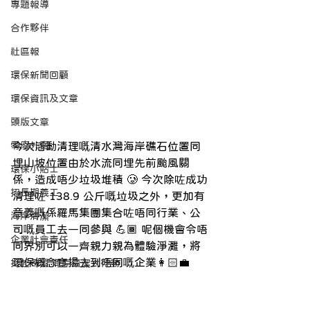
專題報導
合作夥伴
社區報
環保新聞回顧
環保資訊及文章
頭版文章
零廢外賣
今次活動清理嘅清水灣海岸礁石位置同
埋山坡位置由於水流同埋先前颱風關
環保小貼士
係，造成唔少垃圾堆積 🥲 今次除咗成功
招長期義工
清理咗 138.9 公斤嘅垃圾之外，更加有
意義嘅係羅馬集團集合咗唔同行業、公
海岸清潔
司嘅員工去一同參與 💪🏾 呢個機會令唔
企業社會責任
同界別可以一齊親力親為體驗淨灘，將
環保概念宣揚去到唔同嘅企業👩🏻‍💼
拾起希望 海岸清潔大行動