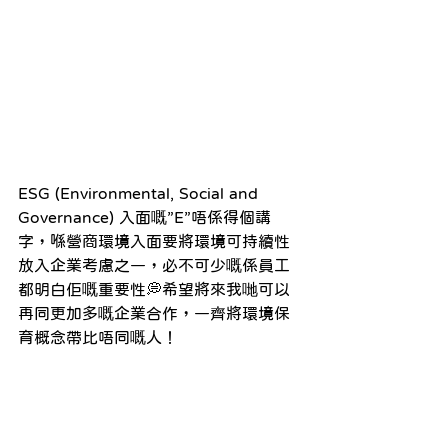
ESG (Environmental, Social and 
Governance) 入面嘅”E”唔係得個講
字，喺營商環境入面要將環境可持續性
放入企業考慮之一，必不可少嘅係員工
都明白佢嘅重要性💭希望將來我哋可以
再同更加多嘅企業合作，一齊將環境保
育概念帶比唔同嘅人！