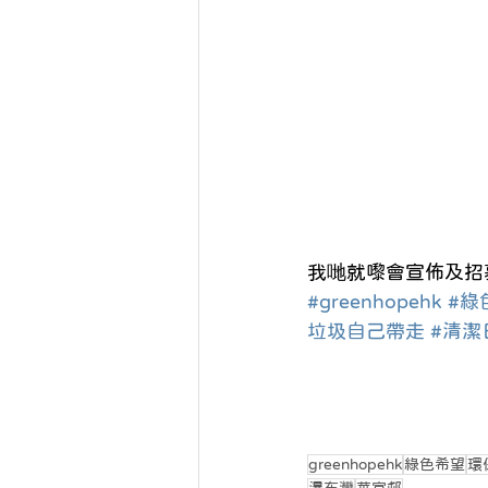
我哋就嚟會宣佈及招募
#greenhopehk
#綠
垃圾自己帶走
#清潔
greenhopehk
綠色希望
環
瀑布灣
華富邨