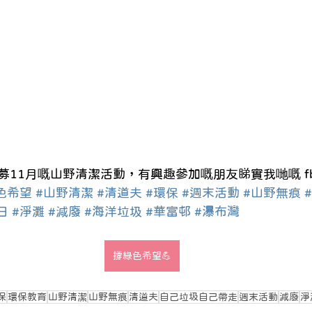
11月嘅山野清潔活動，有興趣參加嘅朋友睇實我哋嘅 fb 同
色希望
#山野清潔
#清道夫
#環保
#週末活動
#山野無痕
日
#淨灘
#減廢
#海洋垃圾
#華富邨
#瀑布灣
撐綠色希望💪
保
環保教育
山野清潔
山野無痕
清道夫
自己垃圾自己帶走
週末活動
減廢
淨