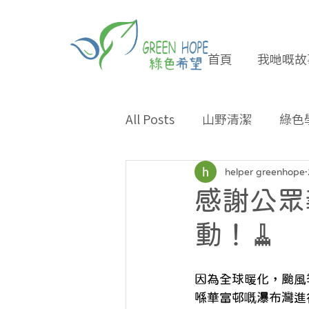
首頁
我哋嘅故
All Posts
山野清潔
綠色
專題報導
合作夥伴
helper greenhope
感謝公眾
環保小貼士
招長期義工
動！🧹
因為全球暖化，颱風
喺華富邨嘅瀑布灣進