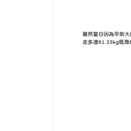
雖然當日因為早前大
走多達61.33kg