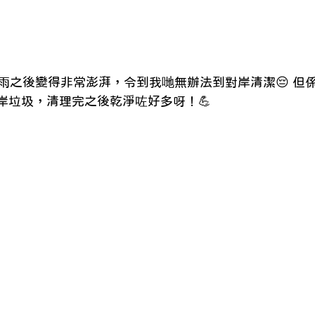
雨之後變得非常澎湃️，令到我哋無辦法到對岸清潔😔 但
嘅海岸垃圾，清理完之後乾淨咗好多呀！💪