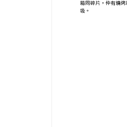
箱同碎片，仲有燒烤
圾。