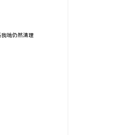
係我哋仍然清理