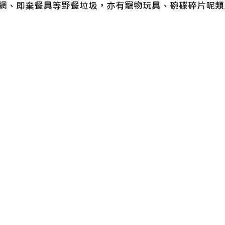
網、即棄餐具等野餐垃圾，亦有寵物玩具、碗碟碎片呢類