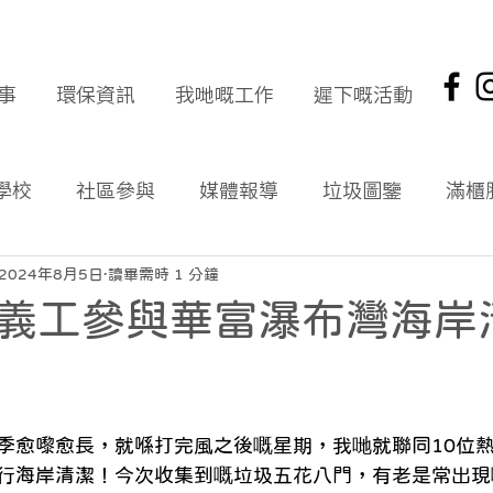
事
環保資訊
我哋嘅工作
遲下嘅活動
學校
社區參與
媒體報導
垃圾圖鑒
滿櫃
社區報
環保新聞回顧
環保資訊及文章
頭版
2024年8月5日
讀畢需時 1 分鐘
義工參與華富瀑布灣海岸
海岸清潔
企業社會責任
拾起希望 海岸清潔
季愈嚟愈長，就喺打完風之後嘅星期，我哋就聯同10位
行海岸清潔！今次收集到嘅垃圾五花八門，有老是常出現