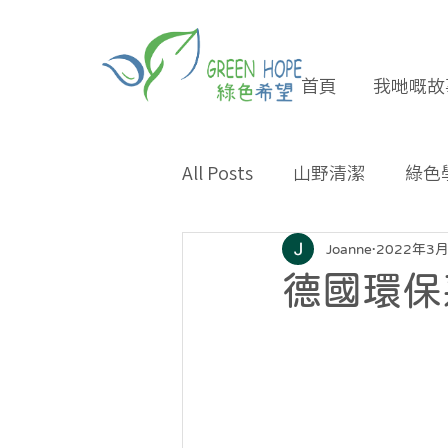
首頁
我哋嘅故
All Posts
山野清潔
綠色
專題報導
合作夥伴
Joanne
2022年3
德國環保
環保小貼士
招長期義工