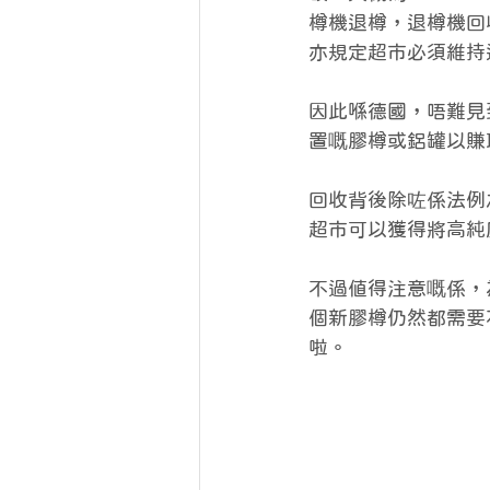
樽機退樽，退樽機回
亦規定超市必須維持
因此喺德國，唔難見
置嘅膠樽或鋁罐以賺
回收背後除咗係法例
超市可以獲得將高純
不過值得注意嘅係，
個新膠樽仍然都需要
啦。