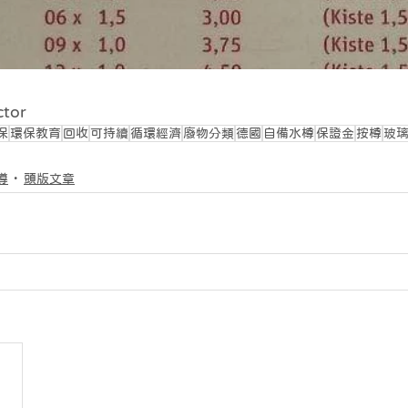
ctor 
保
環保教育
回收
可持續
循環經濟
廢物分類
德國
自備水樽
保證金
按樽
玻
導
頭版文章