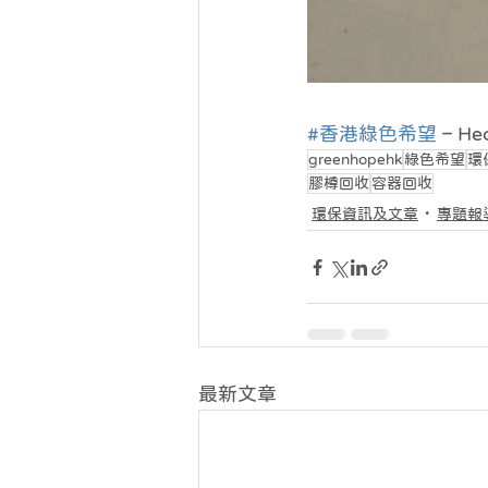
#香港綠色希望
 – He
greenhopehk
綠色希望
環
膠樽回收
容器回收
環保資訊及文章
專題報
最新文章