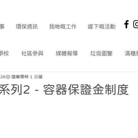
事
環保資訊
我哋嘅工作
遲下嘅活動
學校
社區參與
媒體報導
垃圾圖鑒
滿櫃
社區報
環保新聞回顧
環保資訊及文章
頭版
月26日
讀畢需時 1 分鐘
系列2 - 容器保證金制度
海岸清潔
企業社會責任
拾起希望 海岸清潔