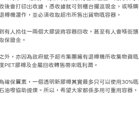
收後會打印出收據，憑收據就可到櫃台攞返現金，或喺購
退樽機運作，並必須收取超市所售出貨物嘅容器。
到有人拎住一兩個大膠袋將容器回收，甚至有人會喺街頭
取保證金。
之外，亦因為政府賦予超市集團擁有退樽機所收集物資嘅
度PET膠樽及金屬回收轉售帶來嘅利潤。
為確保質素，一個透明新膠樽其實最多只可以使用30%
石油嚟協助提煉。所以，希望大家都係多用可重用容器，