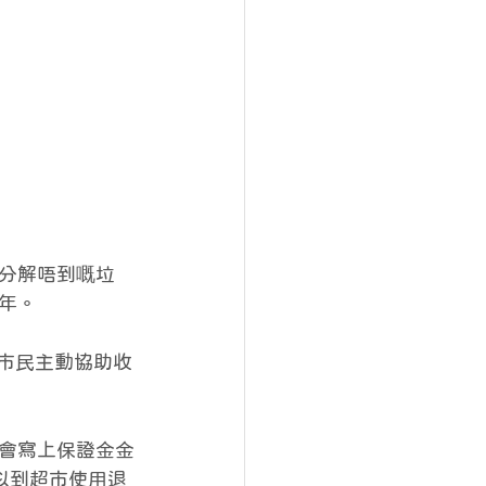
分解唔到嘅垃
年。
市民主動協助收
會寫上保證金金
後可以到超市使用退