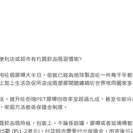
便利店或超市有冇買飲品嘅習慣呢?
用咗個膠樽大半日，但就已經為地球製造咗一件幾千年都
上加上生活急促所造成嘅塑膠問題纏繞咗世界唔同國家多
法，提升咗佢哋PET膠樽回收率至超過九成，甚至令部分
，呢個方法就係保證金制度。
買飲品嘅時候，包裝上，不論係鋁罐，膠樽或者玻璃樽都
 0.25歐 (約1-2港元)，付款時亦需要付出保證金，用完