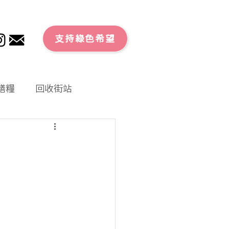
支持綠色希望
膳糧
回收街站
文章
零廢外賣
大行動