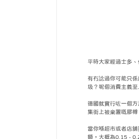
平時大家經過士多、
有冇諗過你可能只係
圾？呢個消費主義至
德國就實行咗一個方
集街上被棄置嘅膠樽
當你喺超市或者店舖
額，大概為0.15 -