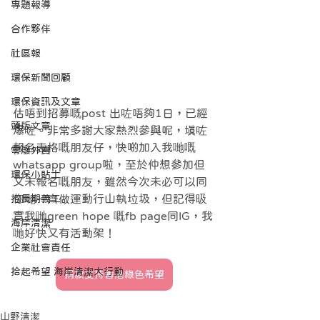
專題報導
合作夥伴
社區報
環保新聞回顧
環保資訊及文章
估唔到招募嘅post 出咗唔夠1日，已經
頭版文章
爆咗。非常多謝大家熱烈參與呢，填咗
報名表格嘅朋友仔，快啲加入我哋嘅
零廢外賣
whatsapp group啦，至於仲想參加但
環保小貼士
又未報名嘅朋友，雖然今次未必可以同
你哋一齊做運動行山執垃圾，但記得昅
招長期義工
實我哋green hope 嘅fb page同IG，我
海岸清潔
哋好快又有活動架！
企業社會責任
拾起希望 海岸清潔大行動
捐款支持香港綠色希望
山野清潔