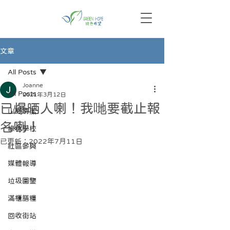
文章
All Posts
Joanne
All Posts
2021年3月12日
已爆晒人喇！我哋要截止報
山野清潔
名喇！
綠色學校
已更新：
2022年7月11日
社區參與
媒體報導
垃圾圖鑒
滿櫃膳糧
回收街站