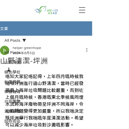
文章
All Posts
helper greenhope
All Posts
2024年8月5日
山野清潔-坪洲
山野清潔
 🧹
綠色學校
唔知大家記唔記得，上年四月嘅時候我
社區參與
哋喺坪洲進行過山野清潔，當時已經發
現島上海岸垃圾問題比較嚴重，而到咗
媒體報導
上個月嘅時候，香港嘅東北季候風同埋
垃圾圖鑒
水流將海洋廢物帶至坪洲不同海岸，令
垃圾問題變得更加嚴重，所以我哋決定
滿櫃膳糧
喺坪洲舉行我哋嘅年度清潔活動，希望
回收街站
可以減少海岸垃圾對沙灘嘅影響。