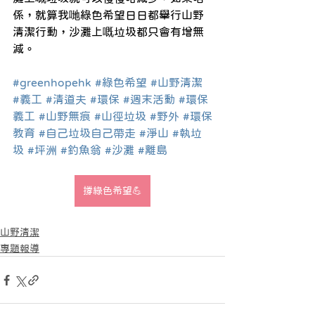
係，就算我哋綠色希望日日都舉行山野
清潔行動，沙灘上嘅垃圾都只會有增無
減。
#greenhopehk
#綠色希望
#山野清潔
#義工
#清道夫
#環保
#週末活動
#環保
義工
#山野無痕
#山徑垃圾
#野外
#環保
教育
#自己垃圾自己帶走
#淨山
#執垃
圾
#坪洲
#釣魚翁
#沙灘
#離島
撐綠色希望💪
山野清潔
專題報導