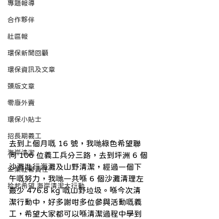
專題報導
合作夥伴
社區報
環保新聞回顧
環保資訊及文章
頭版文章
零廢外賣
環保小貼士
招長期義工
去到上個月嘅 16 號，我哋綠色希望聯
海岸清潔
同 106 位義工兵分三路，去到坪洲 6 個
沙灘進行海灘及山野清潔，經過一個下
企業社會責任
午嘅努力，我哋一共喺 6 個沙灘清理左
拾起希望 海岸清潔大行動
最少 476.8 kg 嘅山野垃圾。喺今次清
潔行動中，好多謝咁多位參與活動嘅義
工，希望大家都可以喺清潔過程中學到