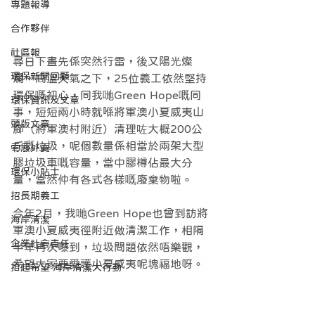
專題報導
合作夥伴
社區報
尋日下晝先係突然行雷，後又陽光燦
環保新聞回顧
爛，高溫天氣之下，25位義工依然堅持
環保嘅初心，同我哋Green Hope嘅同
環保資訊及文章
事，短短兩小時就喺將軍澳小夏威夷山
頭版文章
腳（將軍澳村附近）清理咗大概200公
斤嘅垃圾，呢個數量係相當於兩架大型
零廢外賣
膠垃圾車嘅容量，當中膠樽佔最大分
環保小貼士
量，當然仲有各式各樣嘅廢棄物啦。
招長期義工
今年2月，我哋Green Hope也曾到訪將
海岸清潔
軍澳小夏威夷徑附近做清潔工作，相隔
企業社會責任
半年再次嚟到，垃圾問題依然唔樂觀，
希望大家要愛護小夏威夷呢塊福地呀。
拾起希望 海岸清潔大行動