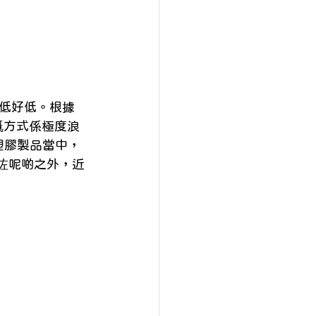
低好低。根據 
塑膠嘅方式係極度浪
塑膠製品當中，
除咗呢啲之外，近