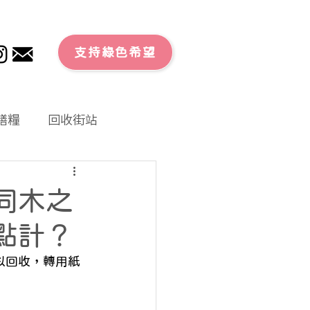
支持綠色希望
膳糧
回收街站
文章
零廢外賣
同木之
大行動
點計？
以回收，轉用紙