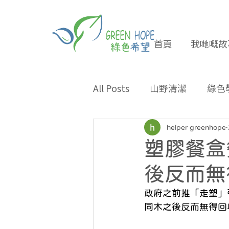
首頁
我哋嘅故
All Posts
山野清潔
綠色
專題報導
合作夥伴
helper greenhope
塑膠餐盒
環保小貼士
招長期義工
後反而無
政府之前推「走塑」
同木之後反而無得回