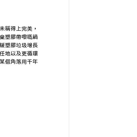
未稱得上完美，
棄塑膠帶嚟嘅禍
緩塑膠垃圾增長
任地以及更循環
某個角落用千年