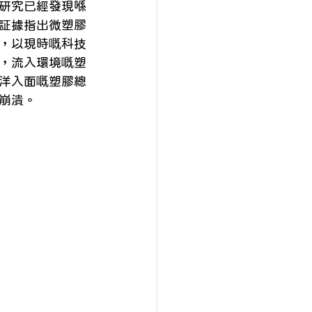
研究已經發現喺
証據指出微塑膠
，以現時嘅科技
，流入環境嘅塑
海洋入面嘅塑膠總
崩潰。