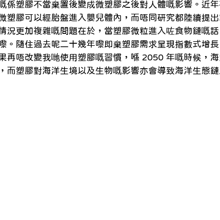
嘅係塑膠不當棄置後變成微塑膠之後對人體嘅影響。近年
微塑膠可以經胎盤進入嬰兒體內，而唔同研究都陸續提出
情況更加複雜嘅問題在於，當塑膠微粒進入咗食物鏈嘅話
嚟。隨住過去呢二十幾年嚟即棄塑膠需求呈現指數式增長
果再唔改變我哋使用塑膠嘅習慣，喺 2050 年嘅時候，
，而塑膠對海洋生境以及生物嘅影響亦會導致海洋生態鏈