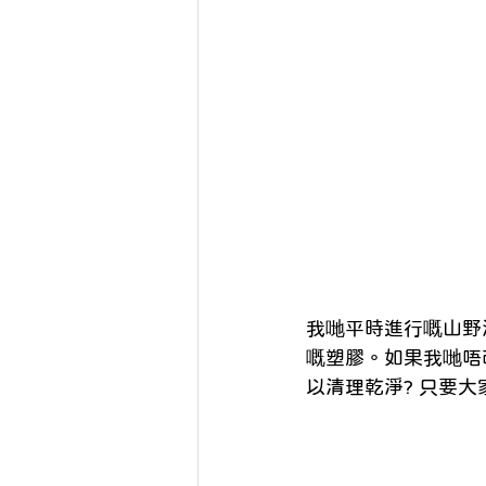
我哋平時進行嘅山野
嘅塑膠。如果我哋唔
以清理乾淨? 只要