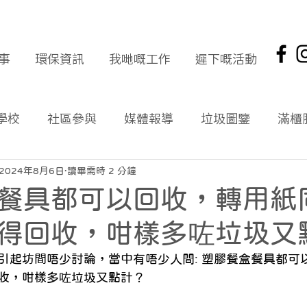
事
環保資訊
我哋嘅工作
遲下嘅活動
學校
社區參與
媒體報導
垃圾圖鑒
滿櫃
社區報
環保新聞回顧
環保資訊及文章
頭版
2024年8月6日
讀畢需時 2 分鐘
餐具都可以回收，轉用紙
海岸清潔
企業社會責任
拾起希望 海岸清潔
得回收，咁樣多咗垃圾又
引起坊間唔少討論，當中有唔少人問: 塑膠餐盒餐具都可
收，咁樣多咗垃圾又點計？