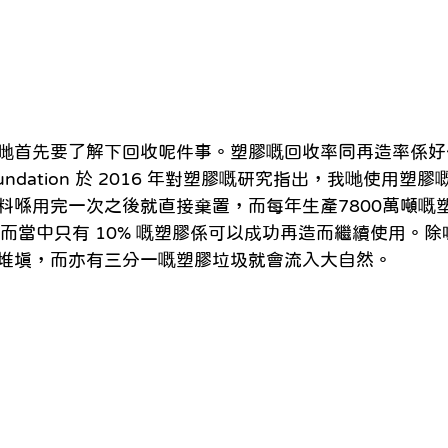
哋首先要了解下回收呢件事。塑膠嘅回收率同再造率係好
ur Foundation 於 2016 年對塑膠嘅研究指出，我哋使用
料喺用完一次之後就直接棄置，而每年生產7800萬噸嘅
，而當中只有 10% 嘅塑膠係可以成功再造而繼續使用。
堆填，而亦有三分一嘅塑膠垃圾就會流入大自然。