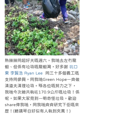
熱辣辣同超好天嘅週六，我哋去左冇龍
蝦、但係有垃圾嘅龍蝦灣，好多謝 
坑口
東 李賢浩 Ryan Lee
  同三十多個義工嘅
支持同參與，同我哋Green Hope一齊做
清道夫清理垃圾。喺各位嘅努力之下，
我哋今次總共執咗170.9公斤嘅垃圾！係
呢，如果大家見到一啲奇怪垃圾，歡迎
share俾我哋，同我哋齊齊研究下佢嘅來
歷！(聽講琴日好似有人執到夾萬！) 