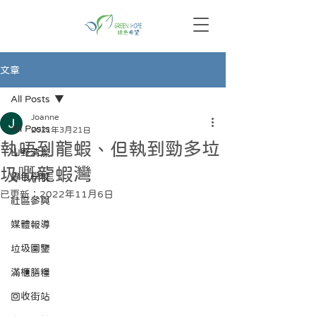
文章
All Posts
Joanne
All Posts
2021年3月21日
執唔到龍蝦、但執到勁多垃
山野清潔
圾嘅龍蝦灣
綠色學校
已更新：
2022年11月6日
社區參與
媒體報導
垃圾圖鑒
滿櫃膳糧
回收街站