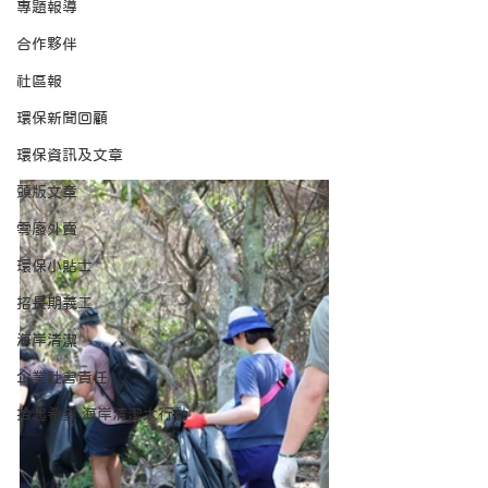
專題報導
合作夥伴
社區報
環保新聞回顧
環保資訊及文章
頭版文章
零廢外賣
環保小貼士
招長期義工
海岸清潔
企業社會責任
拾起希望 海岸清潔大行動