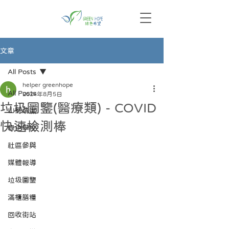
文章
All Posts
helper greenhope
All Posts
2024年8月5日
垃圾圖鑒(醫療類) - COVID
山野清潔
快速檢測棒
綠色學校
社區參與
媒體報導
垃圾圖鑒
滿櫃膳糧
回收街站