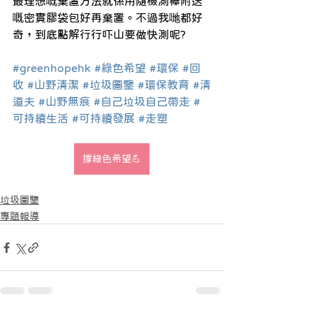
最理想嘅棄置方法就係用隨檢測棒附送
嘅密實膠袋包好再棄置。不過我哋都好
奇，到底點解行行吓山要做快測呢?
#greenhopehk
#綠色希望
#環保
#回
收
#山野清潔
#垃圾圖鑒
#環保教育
#清
道夫
#山野無痕
#自己垃圾自己帶走
#
可持續生活
#可持續發展
#走塑
撐綠色希望💪
垃圾圖鑒
專題報導