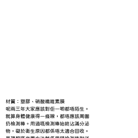
材質：塑膠、硝酸纖維素膜
呢兩三年大家應該對佢一啲都唔陌生。
就算身體健康得一條線，都唔應該周圍
扔檢測棒。用過嘅檢測棒始終沾滿分泌
物，礙於衛生原因都係唔太適合回收。