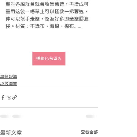
聖雅各福群會就會收集舊遮，再造成可
重用遮袋。唔單止可以拯救一把舊遮，
仲可以幫手走塑，慳返好多即棄塑膠遮
袋。材質：不織布、海棉、棉布......
撐綠色希望💪
專題報導
垃圾圖鑒
查看全部
最新文章