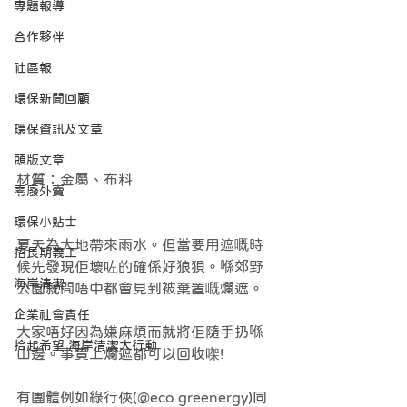
專題報導
合作夥伴
社區報
環保新聞回顧
環保資訊及文章
頭版文章
材質：金屬、布料
零廢外賣
環保小貼士
夏天為大地帶來雨水。但當要用遮嘅時
招長期義工
候先發現佢壞咗的確係好狼狽。喺郊野
海岸清潔
公園就間唔中都會見到被棄置嘅爛遮。
企業社會責任
大家唔好因為嫌麻煩而就將佢隨手扔喺
拾起希望 海岸清潔大行動
山邊。事實上爛遮都可以回收㗎!
有團體例如綠行俠(@eco.greenergy)同