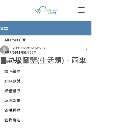
文章
All Posts
greenhopehongkong
All Posts
2023年5月22日
▊垃圾圖鑒(生活類) - 雨傘
山野清潔
綠色學校
社區參與
媒體報導
垃圾圖鑒
滿櫃膳糧
回收街站