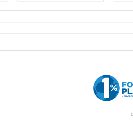
多謝大家參與五月嘅屯門祈禱
▊垃
山公眾清潔活動！
摩打