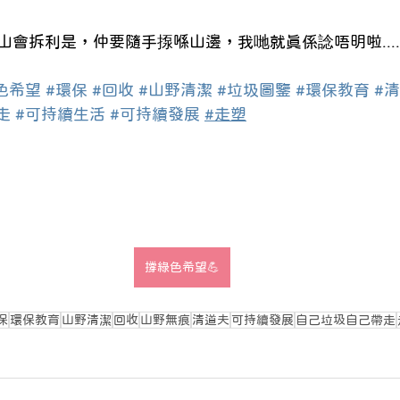
會拆利是，仲要隨手揼喺山邊，我哋就真係諗唔明啦.....
色希望
#環保
#回收
#山野清潔
#垃圾圖鑒
#環保教育
#
走
#可持續生活
#可持續發展
#走塑
撐綠色希望💪
保
環保教育
山野清潔
回收
山野無痕
清道夫
可持續發展
自己垃圾自己帶走