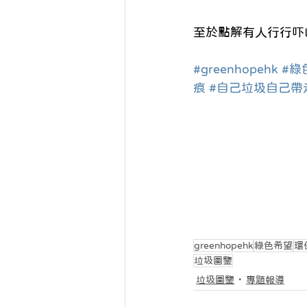
至於點解有人行行吓山
#greenhopehk
#綠
痕
#自己垃圾自己帶
greenhopehk
綠色希望
環
垃圾圖鑒
垃圾圖鑒
專題報導