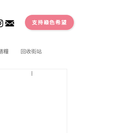
支持綠色希望
膳糧
回收街站
文章
零廢外賣
大行動