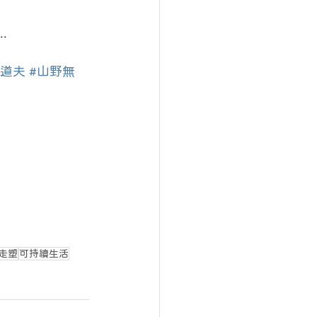
.
清道夫
#山野無
走塑
可持續生活