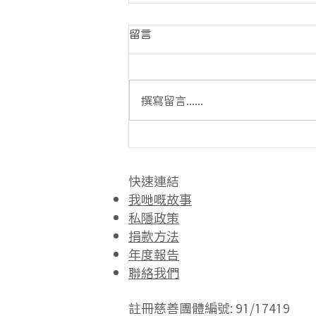
留言
撰寫留言......
感謝聖雅各福群會邀請我們合
作，為聖雅各福群會嘅輔助就
業培訓處舉辦回收講座。
快速連結​
我哋嘅故事
私隱政策
捐款方法
年度報告
聯絡我們
註冊慈善團體編號: 91/17419