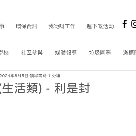
事
環保資訊
我哋嘅工作
遲下嘅活動
學校
社區參與
媒體報導
垃圾圖鑒
滿櫃
社區報
環保新聞回顧
環保資訊及文章
頭版
2024年8月5日
讀畢需時 1 分鐘
生活類) - 利是封
海岸清潔
企業社會責任
拾起希望 海岸清潔