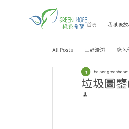
首頁
我哋嘅故
All Posts
山野清潔
綠色
專題報導
合作夥伴
helper greenhope
垃圾圖鑒(
環保小貼士
招長期義工
 🧹