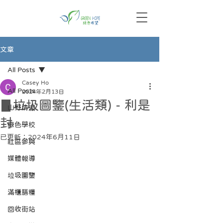
文章
All Posts
Casey Ho
All Posts
2024年2月13日
▊垃圾圖鑒(生活類) - 利是
山野清潔
封
綠色學校
已更新：
2024年6月11日
社區參與
媒體報導
垃圾圖鑒
滿櫃膳糧
回收街站