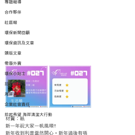
專題報導
合作夥伴
社區報
環保新聞回顧
環保資訊及文章
頭版文章
零廢外賣
環保小貼士
招長期義工
海岸清潔
企業社會責任
拾起希望 海岸清潔大行動
材質：紙
新一年祝大家一帆風順!!
新年收到利是當然開心。新年過後有唔