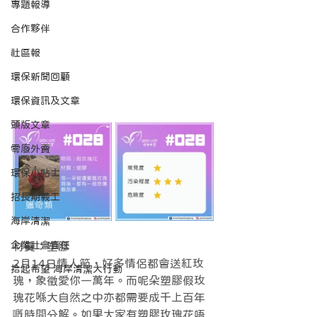
專題報導
合作夥伴
社區報
環保新聞回顧
環保資訊及文章
頭版文章
零廢外賣
環保小貼士
招長期義工
海岸清潔
企業社會責任
材質：塑膠
2月14日情人節，好多情侶都會送紅玫
拾起希望 海岸清潔大行動
瑰，象徵愛你一萬年。而呢朵塑膠假玫
瑰花喺大自然之中亦都需要成千上百年
嘅時間分解。如果大家有塑膠玫瑰花唔