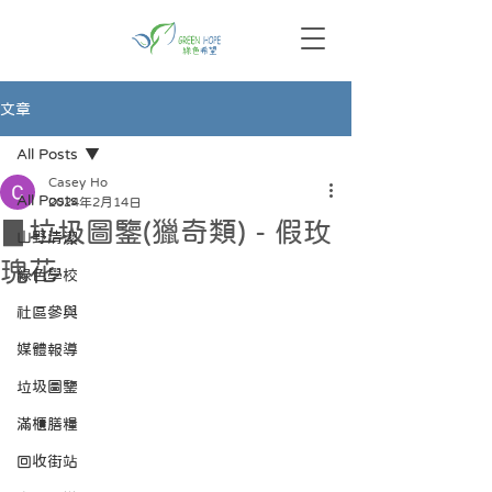
文章
All Posts
Casey Ho
All Posts
2024年2月14日
▊垃圾圖鑒(獵奇類) - 假玫
山野清潔
瑰花
綠色學校
社區參與
媒體報導
垃圾圖鑒
滿櫃膳糧
回收街站