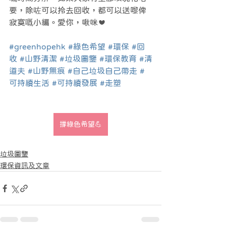
要，除咗可以拎去回收，都可以送嚟俾
寂寞嘅小編。愛你，啾咪❤️
#greenhopehk
#綠色希望
#環保
#回
收
#山野清潔
#垃圾圖鑒
#環保教育
#清
道夫
#山野無痕
#自己垃圾自己帶走
#
可持續生活
#可持續發展
#走塑
撐綠色希望💪
垃圾圖鑒
環保資訊及文章